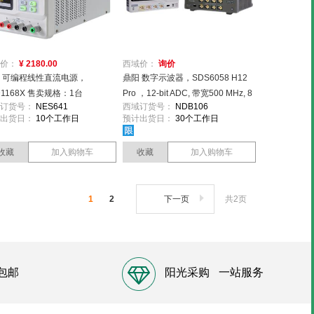
价：
¥ 2180.00
西域价：
询价
 可编程线性直流电源，
鼎阳 数字示波器，SDS6058 H12
D1168X 售卖规格：1台
Pro ，12-bit ADC, 带宽500 MHz, 8
订货号：
NES641
西域订货号：
NDB106
通道，采样率10GSa/s 售卖规格：1
出货日：
10个工作日
预计出货日：
30个工作日
台
收藏
加入购物车
收藏
加入购物车
1
2
下一页
共2页
包邮
阳光采购
一站服务