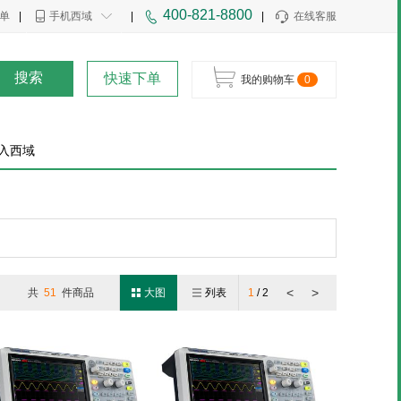
400-821-8800
单
|
手机西域
|
|
在线客服
搜索
快速下单
我的购物车
0
入西域
<
>
共
51
件商品
大图
列表
1
/
2