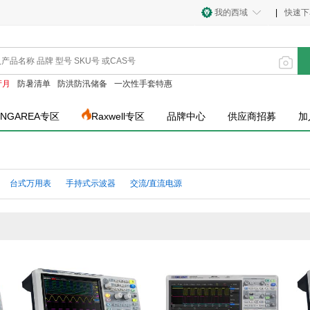
我的西域
|
快速下
产月
防暑清单
防洪防汛储备
一次性手套特惠
INGAREA专区
Raxwell专区
品牌中心
供应商招募
加
台式万用表
手持式示波器
交流/直流电源