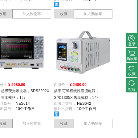
收藏
加入购物车
收藏
加入购物车
登录
购物车
收藏
价：
¥ 9980.00
西域价：
¥ 2480.00
客服
 超级荧光示波器，SDS2202X
鼎阳 可编程线性直流电源，
us 售卖规格：1台
SPD1305X 售卖规格：1台
订货号：
NES614
西域订货号：
NES642
出货日：
10个工作日
预计出货日：
10个工作日
收藏
加入购物车
收藏
加入购物车