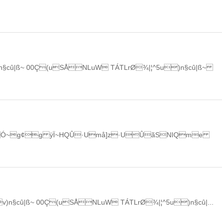
v)n§cû|ß~ 00Ç(uSÅNLuW TÁTLrØ¾|¦^5u)n§cû|ß~
(uO(Ó~g¢g ÿÏ~HQÛ·Umå]z·UÛãSNIQme
ÆQv)n§cû|ß~ 00Ç(uSÅNLuW TÁTLrØ¾|¦^5u)n§cû|...