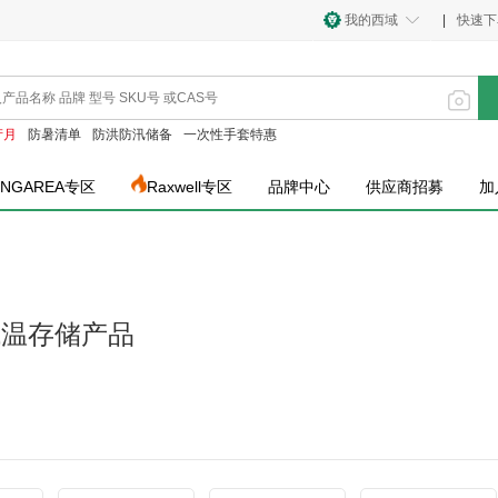
我的西域
|
快速下
产月
防暑清单
防洪防汛储备
一次性手套特惠
INGAREA专区
Raxwell专区
品牌中心
供应商招募
加
低温存储产品