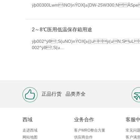
ÿþ00300Lwm\NO)nÝOX[±{DW-25W300;NÂSpeÿ 0
2～8℃医用低温保存箱用途
ÿþ002^ÿ8!;S(uNO)nÝOX[±{(uÿ(uN;Su
002^ÿ8!;S(u...
正品行货
品类齐全
西域
业务合作
客服
走进西域
客户MRO整合方案
常见问
网站地图
供应商合作
客户满