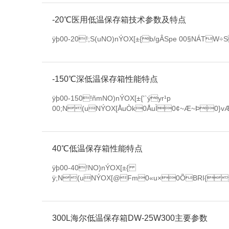
-20℃医用低温保存箱技术参数及特点
ÿþ00-20!;S(uNO)nÝOX[±{b/gÂSpe 00§NÁTW÷SÿF
-150℃深低温保存箱性能特点
ÿþ00-150!ñmNO)nÝOX[±{'`ýyr¹p
00;N(uNÝOX[ÅuÒk0ÅuÌ0¢~Æ~Þ0}v
40℃低温保存箱性能特点
ÿþ00-40!NO)nÝOX[±{
ÿ;N(uNÝOX[@Fm0«u×0ÕBRI{yr
300L海尔低温保存箱DW-25W300主要参数