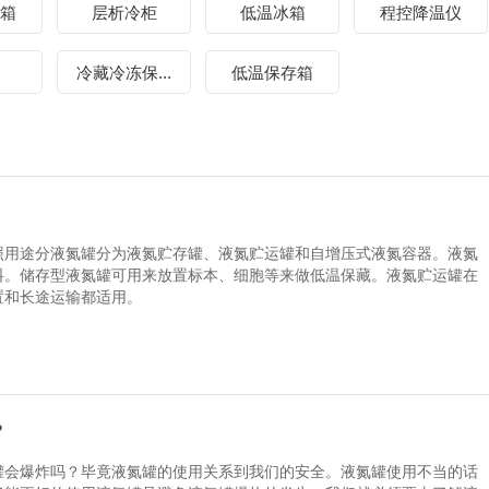
箱
层析冷柜
低温冰箱
程控降温仪
冷藏冷冻保...
低温保存箱
照用途分液氮罐分为液氮贮存罐、液氮贮运罐和自增压式液氮容器。液氮
料。储存型液氮罐可用来放置标本、细胞等来做低温保藏。液氮贮运罐在
置和长途运输都适用。
？
罐会爆炸吗？毕竟液氮罐的使用关系到我们的安全。液氮罐使用不当的话