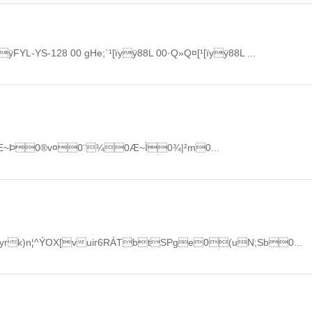
YL-YS-128 00 gHe;`¹[ïyÿ88L 00·Q»Q¤[¹[ïyÿ88L ...
Æ~Þ0®v¤0¨¼0Æ~Ì0¾|²m0...
k)n¦^ÝOX[vuir6RÁTbtSPge0(uN;Sb0...