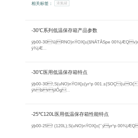
相关标签：
液氮罐
-30℃系列低温保存箱产品参数
ÿþ00-30!û|RNO)nÝOX[±{§NÁTÂSpe 00¾|ÆQ
ÿ¾|Æ...
-30℃医用低温保存箱特点
ÿþ00-30!;S(uNO)nÝOX[±{yr¹p 001.±{SOÇ
ÿhbrýlÔg...
-25℃120L医用低温保存箱性能特点
ÿþ00-25! (120L);S(uNO)nÝOX[±{'`ýyr¹p 00¾|