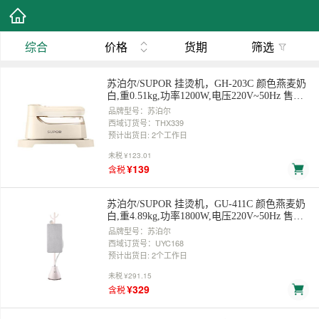
综合
价格
货期
筛选
苏泊尔/SUPOR 挂烫机，GH-203C 颜色燕麦奶
白,重0.51kg,功率1200W,电压220V~50Hz 售卖
规格：1台
品牌型号：苏泊尔
西域订货号：THX339
预计出货日: 2个工作日
未税
¥123.01
¥139
含税
苏泊尔/SUPOR 挂烫机，GU-411C 颜色燕麦奶
白,重4.89kg,功率1800W,电压220V~50Hz 售卖
规格：1台
品牌型号：苏泊尔
西域订货号：UYC168
预计出货日: 2个工作日
未税
¥291.15
¥329
含税