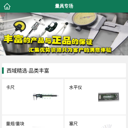
量具专场
西域精选·品类丰富
卡尺
水平仪
量规/量块
塞尺