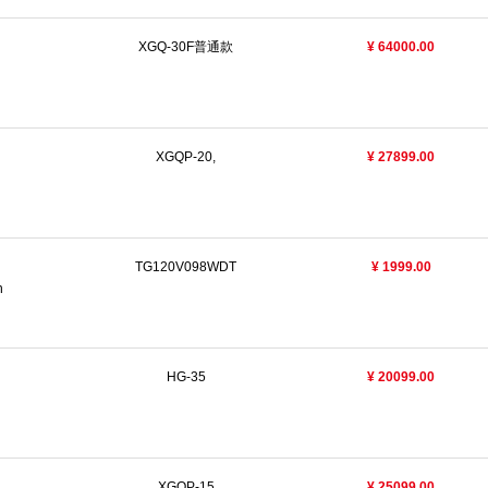
XGQ-30F普通款
¥ 64000.00
XGQP-20,
¥ 27899.00
TG120V098WDT
¥ 1999.00
n
HG-35
¥ 20099.00
XGQP-15
¥ 25099.00