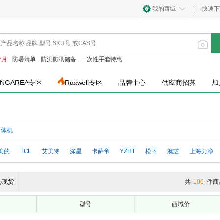
我的西域
|
快速下
产月
防暑清单
防洪防汛储备
一次性手套特惠
INGAREA专区
Raxwell专区
品牌中心
供应商招募
加
一体机
美的
TCL
艾美特
涤星
卡萨帝
YZHT
松下
澳芝
上海力净
选现货
共
106
件商
型号
西域价