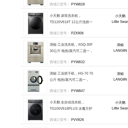
西域订货号：
PYW828
小天鹅 滚筒洗衣机，
小天鹅
Little Swa
TD120V618T 12公斤洗烘一
体滚筒 售卖规格：1台
西域订货号：
PZX906
浪鲸 工业洗衣机，XGQ-30F
浪鲸
LANGIIN
30公斤 电热/蒸汽可二选一，
380V 售卖规格：1台
西域订货号：
PYW832
浪鲸 工业烘干机，HG-70 70
浪鲸
LANGIIN
公斤 电热/蒸汽可二选一，
380V 售卖规格：1台
西域订货号：
PYW847
小天鹅 全自动洗衣机，
小天鹅
Little Swa
TG100V618PLUS 水魔方护
色护形、AI智投、U.ABT全时
西域订货号：
PVV826
巡航除菌 售卖规格：1台