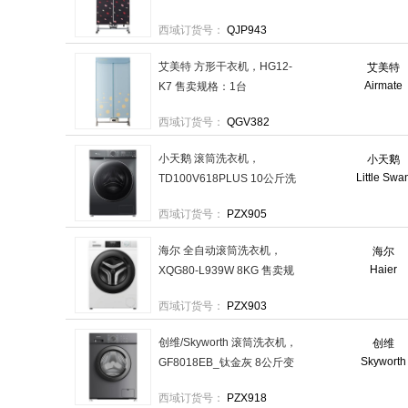
西域订货号：
QJP943
艾美特 方形干衣机，HG12-
艾美特
Airmate
K7 售卖规格：1台
西域订货号：
QGV382
小天鹅 滚筒洗衣机，
小天鹅
Little Swa
TD100V618PLUS 10公斤洗
烘一体滚筒 售卖规格：1台
西域订货号：
PZX905
海尔 全自动滚筒洗衣机，
海尔
Haier
XQG80-L939W 8KG 售卖规
格：1台
西域订货号：
PZX903
创维/Skyworth 滚筒洗衣机，
创维
Skyworth
GF8018EB_钛金灰 8公斤变
频滚筒 售卖规格：1台
西域订货号：
PZX918