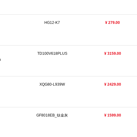
HG12-K7
¥ 279.00
TD100V618PLUS
¥ 3159.00
n
XQG80-L939W
¥ 2429.00
GF8018EB_钛金灰
¥ 1599.00