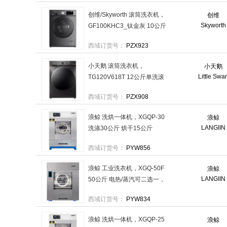
创维/Skyworth 滚筒洗衣机，
创维
Skyworth
GF100KHC3_钛金灰 10公斤
变频滚筒 售卖规格：1台
西域订货号：
PZX923
小天鹅 滚筒洗衣机，
小天鹅
Little Swa
TG120V618T 12公斤单洗滚
筒 售卖规格：1台
西域订货号：
PZX908
浪鲸 洗烘一体机，XGQP-30
浪鲸
LANGIIN
洗涤30公斤 烘干15公斤
380V电压电加热 售卖规格：
西域订货号：
PYW856
1台
浪鲸 工业洗衣机，XGQ-50F
浪鲸
LANGIIN
50公斤 电热/蒸汽可二选一，
380V 售卖规格：1台
西域订货号：
PYW834
浪鲸 洗烘一体机，XGQP-25
浪鲸