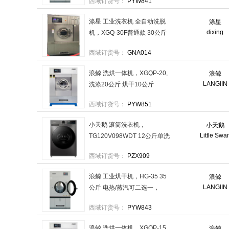
西域订货号：
PYW841
涤星 工业洗衣机 全自动洗脱
涤星
dixing
机，XGQ-30F普通款 30公斤
售卖规格：1台
西域订货号：
GNA014
浪鲸 洗烘一体机，XGQP-20,
浪鲸
LANGIIN
洗涤20公斤 烘干10公斤
380V电压电加热 售卖规格：
西域订货号：
PYW851
1台
小天鹅 滚筒洗衣机，
小天鹅
Little Swa
TG120V098WDT 12公斤单洗
滚筒 售卖规格：1台
西域订货号：
PZX909
浪鲸 工业烘干机，HG-35 35
浪鲸
LANGIIN
公斤 电热/蒸汽可二选一，
380V 售卖规格：1台
西域订货号：
PYW843
浪鲸 洗烘一体机，XGQP-15
浪鲸