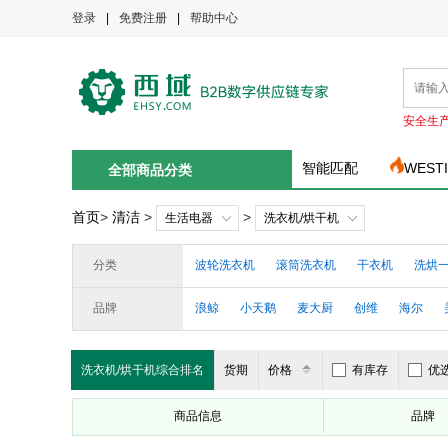
登录
|
免费注册
|
帮助中心
安全生
智能匹配
WEST
全部商品分类
首页
>
清洁
>
>
生活电器
洗衣机/烘干机
分类
波轮洗衣机
滚筒洗衣机
干衣机
洗烘
品牌
浪鲸
小天鹅
麦大厨
创维
海尔
洗衣机/烘干机综合排名
货期
价格
有库存
优
商品信息
品牌