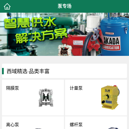
泵专场
西域精选·品类丰富
隔膜泵
计量泵
离心泵
螺杆泵