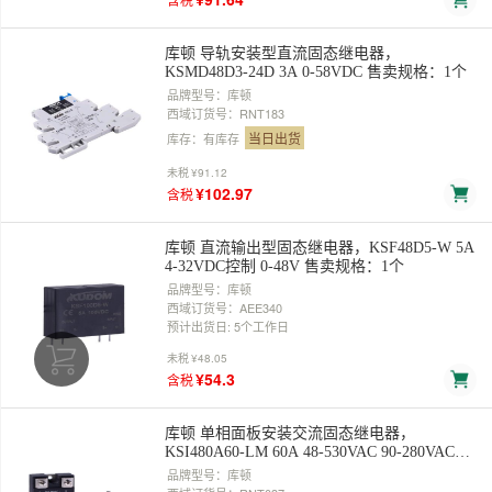
库顿 导轨安装型直流固态继电器，
KSMD48D3-24D 3A 0-58VDC 售卖规格：1个
品牌型号：库顿
西域订货号：RNT183
当日出货
库存：有库存
未税
¥91.12
¥102.97
含税
库顿 直流输出型固态继电器，KSF48D5-W 5A
4-32VDC控制 0-48V 售卖规格：1个
品牌型号：库顿
西域订货号：AEE340
预计出货日: 5个工作日
未税
¥48.05
¥54.3
含税
库顿 单相面板安装交流固态继电器，
KSI480A60-LM 60A 48-530VAC 90-280VAC控
制 售卖规格：1个
品牌型号：库顿