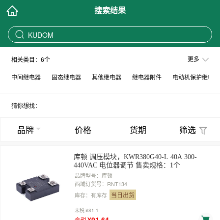
搜索结果
KUDOM
更多
相关类目：6个
中间继电器
固态继电器
其他继电器
继电器附件
电动机保护继电器
猜你想找：
品牌
价格
货期
筛选
库顿 调压模块，KWR380G40-L 40A 300-
440VAC 电位器调节 售卖规格：1个
品牌型号：库顿
西域订货号：RNT134
当日出货
库存：有库存
未税
¥81.1
¥91.64
含税