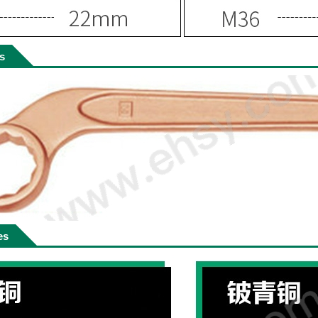
ls
es