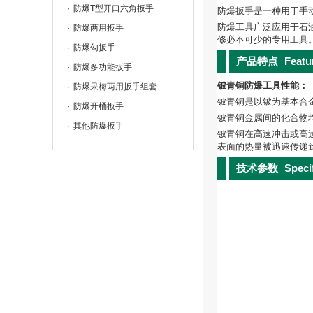
防爆T型开口六角扳手
防爆扳手是一种用于手
防爆工具广泛应用于石
防爆两用扳手
修必不可少的专用工具
防爆勾扳手
产品特点
Featu
防爆多功能扳手
铍青铜防爆工具性能：
防爆呆梅两用扳手组套
铍青铜是以铍为基本合金
防爆开桶扳手
铍青铜金属间的化合物
其他防爆扳手
铍青铜在高速冲击或高
表面的热量被迅速传递
技术参数
Speci