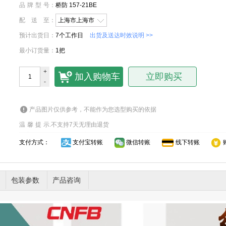
品牌型号
：
桥防 157-21BE
配送至
：
上海市上海市
预计出货日
：
7个工作日
出货及送达时效说明 >>
最小订货量
：
1把
+
加入购物车
立即购买
-
产品图片仅供参考，不能作为您选型购买的依据
温馨提示
.
不支持7天无理由退货
支付方式：
支付宝转账
微信转账
线下转账
包装参数
产品咨询