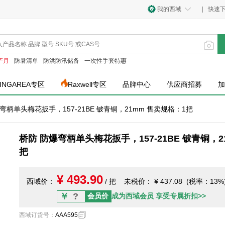
我的西域
|
快速
产月
防暑清单
防洪防汛储备
一次性手套特惠
INGAREA专区
Raxwell专区
品牌中心
供应商招募
加
弯柄单头梅花扳手，157-21BE 铍青铜，21mm 售卖规格：1把
桥防 防爆弯柄单头梅花扳手，157-21BE 铍青铜，2
把
¥ 493.90
西域价：
/ 把
未税价：
¥ 437.08 (税率：13%
￥
?
会员价
成为西域会员 享受专属折扣>>
西域订货号
：
AAA595