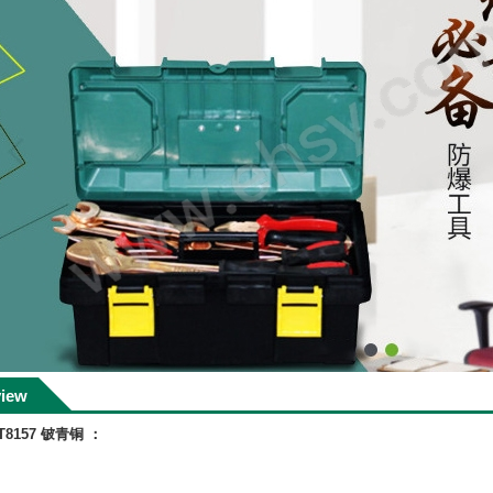
view
157 铍青铜 ：