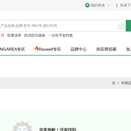
我的西域
|
快速下
产月
防暑清单
防洪防汛储备
一次性手套特惠
INGAREA专区
Raxwell专区
品牌中心
供应商招募
加
共
0
件商
非常抱歉！没有找到