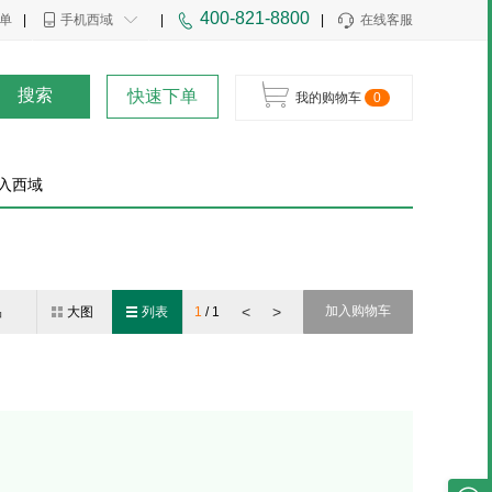
400-821-8800
单
|
手机西域
|
|
在线客服
搜索
快速下单
我的购物车
0
入西域
<
>
加入购物车
品
大图
列表
1
/
1