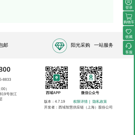
登录
购物车
收藏
包邮
阳光采购
一站服务
客服
800
5-8833
:00）
西域APP
微信公众号
819号张江
层
版本：4.7.19
权限详情
|
隐私政策
开发者：西域智慧供应链（上海）股份公司