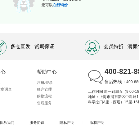
您可以
在线询价
多仓直发
货期保证
会员特折
满额
400-821-8
中心
帮助中心
售后热线：
400-88
题
注册/登录
意度调查
账户管理
工作时间 周一到周五（9:00-18
购物流程
地址：上海市浦东新区中科路1
科学之门A座（西塔）15层-16
售后服务
联系我们
|
服务协议
|
隐私声明
|
版权声明