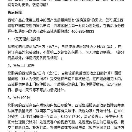
没有及时更新，敬请谅解！
售后保障
西域产品在使用过程中如因产品质量问题有“退换返修”的需求，您可通过西
域客户端提交您的售后申请，西域客服会第一时间为您处理，在售后服务过
程中如遇到问题也可致电西域客服热线：400-885-8833
1、7天无理由退换货
您购买的西域商品7日内（含7日，自物流系统反馈签收之日起计算），在
保证商品外包装完好，不影响二次销售的前提下，可无理由退换货。（部分
商品除外，详情请见各商品细则）；
2、售后上门取件
您购买的西域商品7日内（含7日，自物流系统反馈签收之日起计算）因质
量问题（非人为使用损坏）提交退换申请且审核通过，在西域配送范围内，
西域提供免费上门取件服务。非质量问题的上门取件需要收费。法定节假
日、停电、天气等不可抗力情况除外。
3、售后100分
您购买的西域商品在质保期内如出现故障，西域售后服务部收到故障品并确
认属于质量故障（以国家三包法等有关法律、法规为准）开始计时。在100
分钟内（工作时间每周一至周五，8:30至17:30，法定节假日、停电等无法
正常处理情况除外）处理完客户的售后问题，处理完的标志为已经为客户提
交了换新订单、补发订单、补偿申请或者退款申请（客户不同意以上解决方