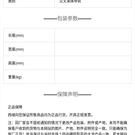
类别
交叉滚珠导轨
包装参数
长度(mm)
宽度(mm)
高度(mm)
重量(kg)
保障声明
正品保障
西域向您保证所售商品均为正品行货，开具正规发票。
注：因厂家会不提前通知的情况下更改产品包装、附件或产地，本司不能确
保客户收到的货物与本网站的图片、产地、附件说明完全一致。只能确保为
原厂正货！并且保证与当时市场上同品牌同型号的主流产品一致。若本网站