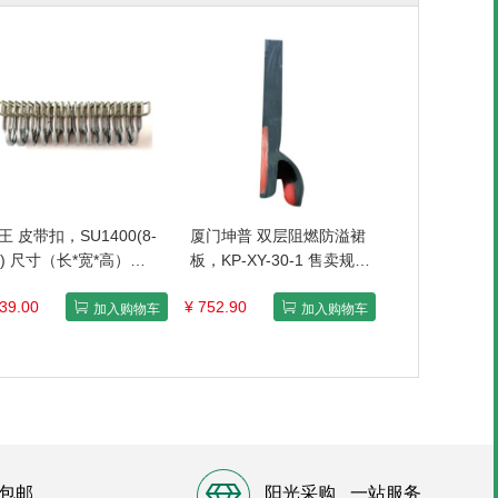
王 皮带扣，SU1400(8-
厦门坤普 双层阻燃防溢裙
3) 尺寸（长*宽*高）
板，KP-XY-30-1 售卖规
95*55*60mm 售卖规
格：1米
39.00
¥ 752.90
：10根/盒
加入购物车
加入购物车
包邮
阳光采购
一站服务