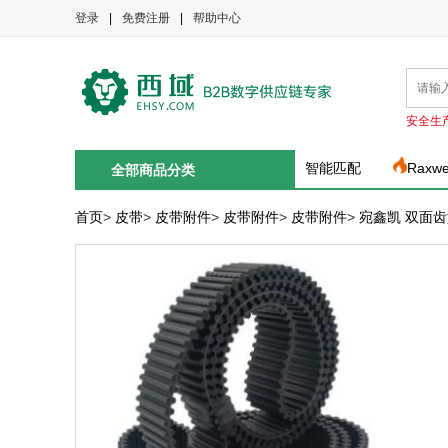
登录
|
免费注册
|
帮助中心
安全生
智能匹配
Raxw
全部商品分类
首页
>
皮带
>
皮带附件
>
皮带附件
>
皮带附件
>
宛鑫凯 双面齿型