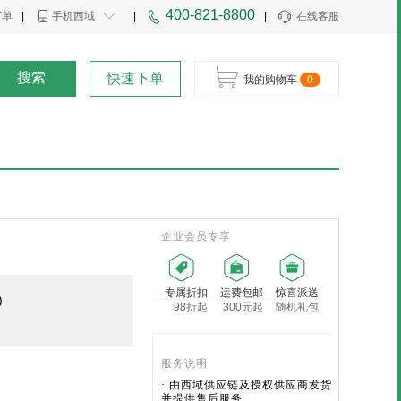
400-821-8800
下单
|
手机西域
|
|
在线客服
搜索
快速下单
我的购物车
0
企业会员专享
专属折扣
运费包邮
惊喜派送
)
98折起
300元起
随机礼包
服务说明
· 由西域供应链及授权供应商发货
并提供售后服务