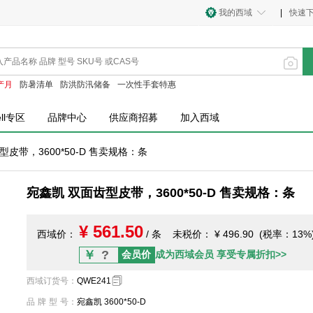
我的西域
|
快速
产月
防暑清单
防洪防汛储备
一次性手套特惠
ell专区
品牌中心
供应商招募
加入西域
皮带，3600*50-D 售卖规格：条
宛鑫凯 双面齿型皮带，3600*50-D 售卖规格：条
¥ 561.50
西域价：
/ 条
未税价：
¥ 496.90 (税率：13%
￥
?
会员价
成为西域会员 享受专属折扣>>
西域订货号
：
QWE241
品牌型号
：
宛鑫凯 3600*50-D