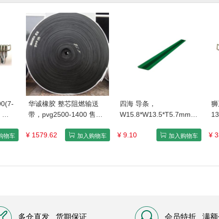
(7-
华诚橡胶 整芯阻燃输送
四海 导条，
狮
）
带，pvg2500-1400 售卖
W15.8*W13.5*T5.7mm尼
1
规
规格：1米
龙
1
¥ 1579.62
¥ 9.10
¥ 3
格
购物车
加入购物车
加入购物车
多仓直发
货期保证
会员特折
满额