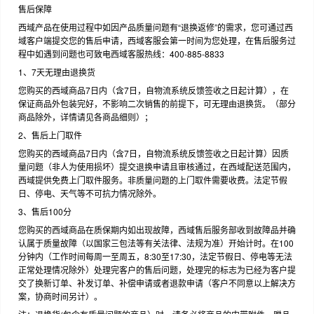
售后保障
西域产品在使用过程中如因产品质量问题有“退换返修”的需求，您可通过西
域客户端提交您的售后申请，西域客服会第一时间为您处理，在售后服务过
程中如遇到问题也可致电西域客服热线：400-885-8833
1、7天无理由退换货
您购买的西域商品7日内（含7日，自物流系统反馈签收之日起计算），在
保证商品外包装完好，不影响二次销售的前提下，可无理由退换货。（部分
商品除外，详情请见各商品细则）；
2、售后上门取件
您购买的西域商品7日内（含7日，自物流系统反馈签收之日起计算）因质
量问题（非人为使用损坏）提交退换申请且审核通过，在西域配送范围内，
西域提供免费上门取件服务。非质量问题的上门取件需要收费。法定节假
日、停电、天气等不可抗力情况除外。
3、售后100分
您购买的西域商品在质保期内如出现故障，西域售后服务部收到故障品并确
认属于质量故障（以国家三包法等有关法律、法规为准）开始计时。在100
分钟内（工作时间每周一至周五，8:30至17:30，法定节假日、停电等无法
正常处理情况除外）处理完客户的售后问题，处理完的标志为已经为客户提
交了换新订单、补发订单、补偿申请或者退款申请（客户不同意以上解决方
案，协商时间另计）。