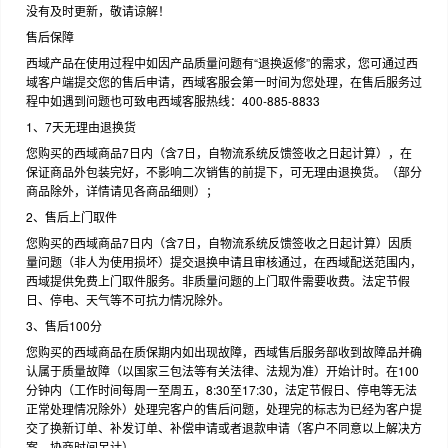
没有及时更新，敬请谅解！
售后保障
西域产品在使用过程中如因产品质量问题有“退换返修”的需求，您可通过西
域客户端提交您的售后申请，西域客服会第一时间为您处理，在售后服务过
程中如遇到问题也可致电西域客服热线：400-885-8833
1、7天无理由退换货
您购买的西域商品7日内（含7日，自物流系统反馈签收之日起计算），在
保证商品外包装完好，不影响二次销售的前提下，可无理由退换货。（部分
商品除外，详情请见各商品细则）；
2、售后上门取件
您购买的西域商品7日内（含7日，自物流系统反馈签收之日起计算）因质
量问题（非人为使用损坏）提交退换申请且审核通过，在西域配送范围内，
西域提供免费上门取件服务。非质量问题的上门取件需要收费。法定节假
日、停电、天气等不可抗力情况除外。
3、售后100分
您购买的西域商品在质保期内如出现故障，西域售后服务部收到故障品并确
认属于质量故障（以国家三包法等有关法律、法规为准）开始计时。在100
分钟内（工作时间每周一至周五，8:30至17:30，法定节假日、停电等无法
正常处理情况除外）处理完客户的售后问题，处理完的标志为已经为客户提
交了换新订单、补发订单、补偿申请或者退款申请（客户不同意以上解决方
案，协商时间另计）。