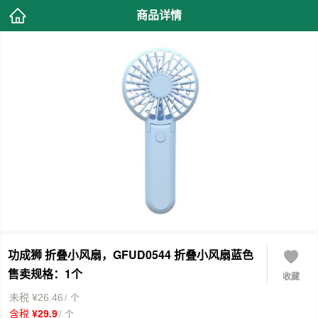
商品详情
功成狮 折叠小风扇，GFUD0544 折叠小风扇蓝色
售卖规格：1个
收藏
/ 个
未税 ¥26.46
/ 个
含税 ¥29.9