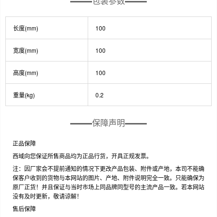
包装参数
长度(mm)
100
宽度(mm)
100
高度(mm)
100
重量(kg)
0.2
保障声明
正品保障
西域向您保证所售商品均为正品行货，开具正规发票。
注：因厂家会不提前通知的情况下更改产品包装、附件或产地，本司不能确
保客户收到的货物与本网站的图片、产地、附件说明完全一致。只能确保为
原厂正货！并且保证与当时市场上同品牌同型号的主流产品一致。若本网站
没有及时更新，敬请谅解！
售后保障