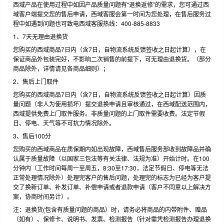
西域产品在使用过程中如因产品质量问题有“退换返修”的需求，您可通过西
域客户端提交您的售后申请，西域客服会第一时间为您处理，在售后服务过
程中如遇到问题也可致电西域客服热线：400-885-8833
1、7天无理由退换货
您购买的西域商品7日内（含7日，自物流系统反馈签收之日起计算），在
保证商品外包装完好，不影响二次销售的前提下，可无理由退换货。（部分
商品除外，详情请见各商品细则）；
2、售后上门取件
您购买的西域商品7日内（含7日，自物流系统反馈签收之日起计算）因质
量问题（非人为使用损坏）提交退换申请且审核通过，在西域配送范围内，
西域提供免费上门取件服务。非质量问题的上门取件需要收费。法定节假
日、停电、天气等不可抗力情况除外。
3、售后100分
您购买的西域商品在质保期内如出现故障，西域售后服务部收到故障品并确
认属于质量故障（以国家三包法等有关法律、法规为准）开始计时。在100
分钟内（工作时间每周一至周五，8:30至17:30，法定节假日、停电等无法
正常处理情况除外）处理完客户的售后问题，处理完的标志为已经为客户提
交了换新订单、补发订单、补偿申请或者退款申请（客户不同意以上解决方
案，协商时间另计）。
注：退换货(包含有质量问题的商品）时，请务必将商品的内带附件、赠品
（如有）、保修卡、说明书、发票、检测报告（针对需凭检测报告办理退换