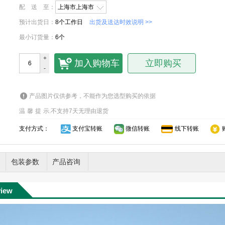
配送至
：
上海市上海市
预计出货日
：
8个工作日
出货及送达时效说明 >>
最小订货量
：
6个
+
加入购物车
立即购买
-
产品图片仅供参考，不能作为您选型购买的依据
温馨提示
.
不支持7天无理由退货
支付方式：
支付宝转账
微信转账
线下转账
包装参数
产品咨询
view