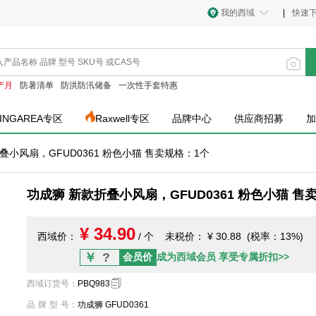
我的西域
|
快速
产月
防暑清单
防洪防汛储备
一次性手套特惠
INGAREA专区
Raxwell专区
品牌中心
供应商招募
加
叠小风扇，GFUD0361 粉色小猫 售卖规格：1个
功成狮 新款折叠小风扇，GFUD0361 粉色小猫 售
¥ 34.90
西域价：
/ 个
未税价：
¥ 30.88 (税率：13%)
￥
?
会员价
成为西域会员 享受专属折扣>>
西域订货号
：
PBQ983
品牌型号
：
功成狮 GFUD0361