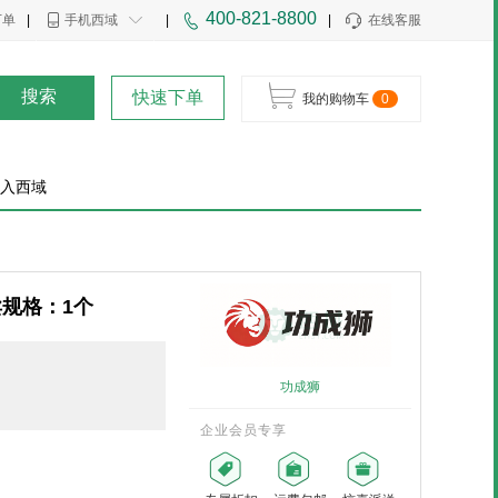
400-821-8800
下单
|
手机西域
|
|
在线客服
搜索
快速下单
我的购物车
0
入西域
卖规格：1个
功成狮
企业会员专享