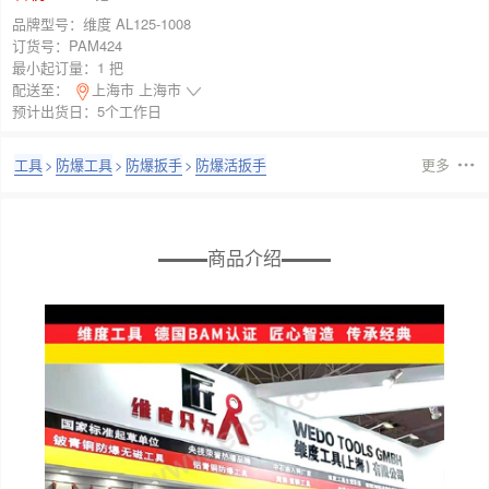
品牌型号：
维度 AL125-1008
订货号：
PAM424
最小起订量：
1 把
配送至：
上海市 上海市
预计出货日：5个工作日
工具
>
防爆工具
>
防爆扳手
>
防爆活扳手
更多
商品介绍