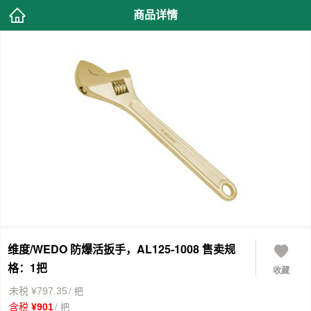
商品详情
维度/WEDO 防爆活扳手，AL125-1008 售卖规
格：1把
收藏
/ 把
未税 ¥797.35
/ 把
含税 ¥901