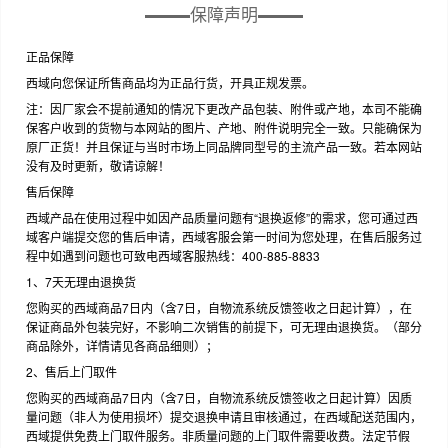
保障声明
正品保障
西域向您保证所售商品均为正品行货，开具正规发票。
注：因厂家会不提前通知的情况下更改产品包装、附件或产地，本司不能确
保客户收到的货物与本网站的图片、产地、附件说明完全一致。只能确保为
原厂正货！并且保证与当时市场上同品牌同型号的主流产品一致。若本网站
没有及时更新，敬请谅解！
售后保障
西域产品在使用过程中如因产品质量问题有“退换返修”的需求，您可通过西
域客户端提交您的售后申请，西域客服会第一时间为您处理，在售后服务过
程中如遇到问题也可致电西域客服热线：400-885-8833
1、7天无理由退换货
您购买的西域商品7日内（含7日，自物流系统反馈签收之日起计算），在
保证商品外包装完好，不影响二次销售的前提下，可无理由退换货。（部分
商品除外，详情请见各商品细则）；
2、售后上门取件
您购买的西域商品7日内（含7日，自物流系统反馈签收之日起计算）因质
量问题（非人为使用损坏）提交退换申请且审核通过，在西域配送范围内，
西域提供免费上门取件服务。非质量问题的上门取件需要收费。法定节假