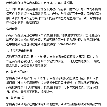
西域向您保证所售商品均为正品行货，开具正规发票。
注：因厂家会不提前通知的情况下更改产品包装、附件或产地，本司不能确
保客户收到的货物与本网站的图片、产地、附件说明完全一致。只能确保为
原厂正货！并且保证与当时市场上同品牌同型号的主流产品一致。若本网站
没有及时更新，敬请谅解！
售后保障
西域产品在使用过程中如因产品质量问题有“退换返修”的需求，您可通过西
域客户端提交您的售后申请，西域客服会第一时间为您处理，在售后服务过
程中如遇到问题也可致电西域客服热线：400-885-8833
1、7天无理由退换货
您购买的西域商品7日内（含7日，自物流系统反馈签收之日起计算），在
保证商品外包装完好，不影响二次销售的前提下，可无理由退换货。（部分
商品除外，详情请见各商品细则）；
2、售后上门取件
您购买的西域商品7日内（含7日，自物流系统反馈签收之日起计算）因质
量问题（非人为使用损坏）提交退换申请且审核通过，在西域配送范围内，
西域提供免费上门取件服务。非质量问题的上门取件需要收费。法定节假
日、停电、天气等不可抗力情况除外。
3、售后100分
您购买的西域商品在质保期内如出现故障，西域售后服务部收到故障品并确