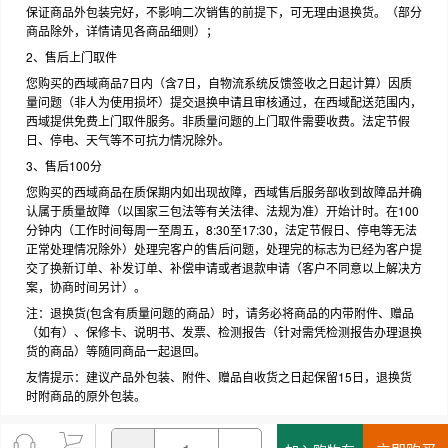
保证商品外包装完好，不影响二次销售的前提下，可无理由退换货。（部分
商品除外，详情请见各商品细则）；
2、售后上门取件
您购买的西域商品7日内（含7日，自物流系统反馈签收之日起计算）因质
量问题（非人为使用损坏）提交退换申请且审核通过，在西域配送范围内，
西域提供免费上门取件服务。非质量问题的上门取件需要收费。法定节假
日、停电、天气等不可抗力情况除外。
3、售后100分
您购买的西域商品在质保期内如出现故障，西域售后服务部收到故障品并确
认属于质量故障（以国家三包法等有关法律、法规为准）开始计时。在100
分钟内（工作时间每周一至周五，8:30至17:30，法定节假日、停电等无法
正常处理情况除外）处理完客户的售后问题，处理完的标志为已经为客户提
交了换新订单、补发订单、补偿申请或者退款申请（客户不同意以上解决方
案，协商时间另计）。
注：退换货(包含有质量问题的商品）时，请务必将商品的内带附件、赠品
（如有）、保修卡、说明书、发票、检测报告（针对需凭检测报告办理退换
货的商品）等随同商品一起退回。
友情提示：建议产品外包装、附件、赠品自收货之日起保留15日，退换货
时附商品的原外包装。