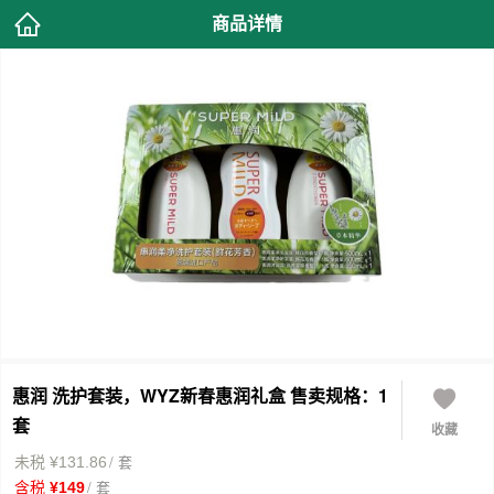
商品详情
惠润 洗护套装，WYZ新春惠润礼盒 售卖规格：1
套
收藏
/ 套
未税 ¥131.86
/ 套
含税 ¥149