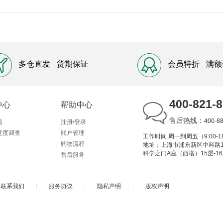
多仓直发
货期保证
会员特折
满额
400-821-
中心
帮助中心
售后热线：
400-8
题
注册/登录
意度调查
账户管理
工作时间 周一到周五（9:00-18
购物流程
地址：上海市浦东新区中科路1
科学之门A座（西塔）15层-1
售后服务
联系我们
|
服务协议
|
隐私声明
|
版权声明