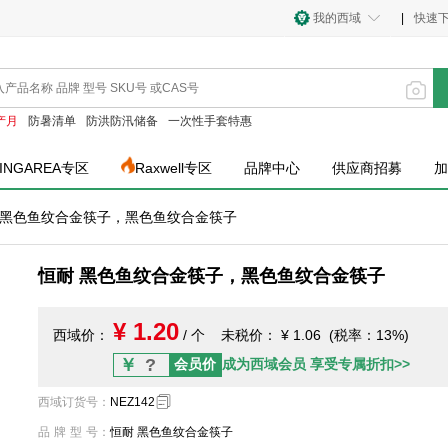
我的西域
|
快速
产月
防暑清单
防洪防汛储备
一次性手套特惠
INGAREA专区
Raxwell专区
品牌中心
供应商招募
加
 黑色鱼纹合金筷子，黑色鱼纹合金筷子
恒耐 黑色鱼纹合金筷子，黑色鱼纹合金筷子
¥ 1.20
西域价：
/ 个
未税价：
¥ 1.06 (税率：13%)
￥
?
会员价
成为西域会员 享受专属折扣>>
西域订货号
：
NEZ142
品牌型号
：
恒耐 黑色鱼纹合金筷子