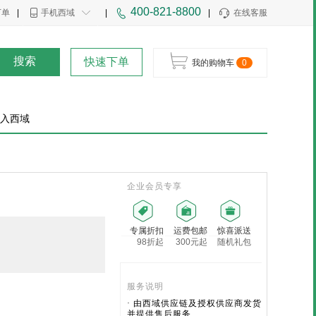
400-821-8800
下单
|
手机西域
|
|
在线客服
搜索
快速下单
我的购物车
0
入西域
企业会员专享
专属折扣
运费包邮
惊喜派送
98折起
300元起
随机礼包
服务说明
· 由西域供应链及授权供应商发货
并提供售后服务