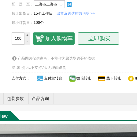
配送至
：
上海市上海市
预计出货日
：
15个工作日
出货及送达时效说明 >>
最小订货量
：
100个
+
加入购物车
立即购买
-
产品图片仅供参考，不能作为您选型购买的依据
温馨提示
.
不支持7天无理由退货
支付方式：
支付宝转账
微信转账
线下转账
包装参数
产品咨询
view