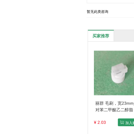
暂无此类咨询
买家推荐
丽群 毛刷，宽23mm
对苯二甲酸乙二醇脂
¥ 2.03
加入