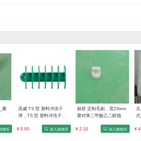
_聚
高威 TS 型 塑料冲洗子
丽群 定制毛刷，宽23mm
北
弹，TS 型 塑料冲洗子弹
聚对苯二甲酸乙二醇脂
式
售卖规格：1个
卖
¥ 5.50
¥ 2.10
¥ 4
购物车
加入购物车
加入购物车