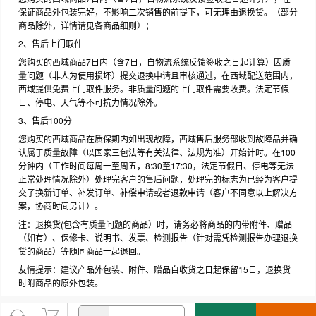
保证商品外包装完好，不影响二次销售的前提下，可无理由退换货。（部分
商品除外，详情请见各商品细则）；
2、售后上门取件
您购买的西域商品7日内（含7日，自物流系统反馈签收之日起计算）因质
量问题（非人为使用损坏）提交退换申请且审核通过，在西域配送范围内，
西域提供免费上门取件服务。非质量问题的上门取件需要收费。法定节假
日、停电、天气等不可抗力情况除外。
3、售后100分
您购买的西域商品在质保期内如出现故障，西域售后服务部收到故障品并确
认属于质量故障（以国家三包法等有关法律、法规为准）开始计时。在100
分钟内（工作时间每周一至周五，8:30至17:30，法定节假日、停电等无法
正常处理情况除外）处理完客户的售后问题，处理完的标志为已经为客户提
交了换新订单、补发订单、补偿申请或者退款申请（客户不同意以上解决方
案，协商时间另计）。
注：退换货(包含有质量问题的商品）时，请务必将商品的内带附件、赠品
（如有）、保修卡、说明书、发票、检测报告（针对需凭检测报告办理退换
货的商品）等随同商品一起退回。
友情提示：建议产品外包装、附件、赠品自收货之日起保留15日，退换货
时附商品的原外包装。