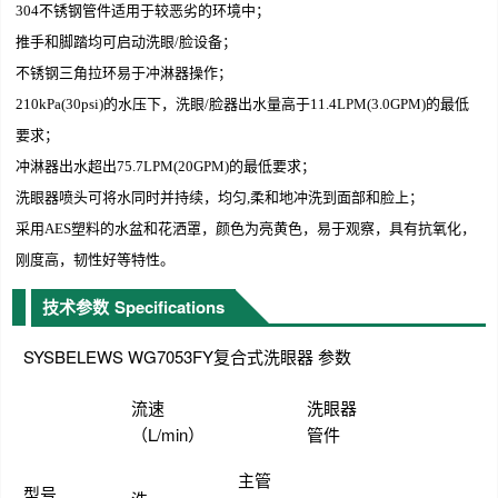
304不锈钢管件适用于较恶劣的环境中；
推手和脚踏均可启动洗眼/脸设备；
不锈钢三角拉环易于冲淋器操作；
210kPa(30psi)的水压下，洗眼/脸器出水量高于11.4LPM(3.0GPM)的最低
要求；
冲淋器出水超出75.7LPM(20GPM)的最低要求；
洗眼器喷头可将水同时并持续，均匀,柔和地冲洗到面部和脸上；
采用AES塑料的水盆和花洒罩，颜色为亮黄色，易于观察，具有抗氧化，
刚度高，韧性好等特性。
技术参数
Specifications
SYSBELEWS WG7053FY复合式洗眼器 参数
流速
洗眼器
（L/min）
管件
主管
型号