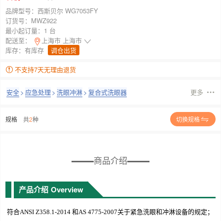
品牌型号：
西斯贝尔 WG7053FY
订货号：
MWZ922
最小起订量：
1 台
配送至：
上海市 上海市
库存：
有库存
调仓出货
不支持7天无理由退货
安全
>
应急处理
>
洗眼冲淋
>
复合式洗眼器
更多
规格
共
2
种
切换规格
商品介绍
产品介绍
Overview
符合ANSI Z358.1-2014 和AS 4775-2007关于紧急洗眼和冲淋设备的规定；