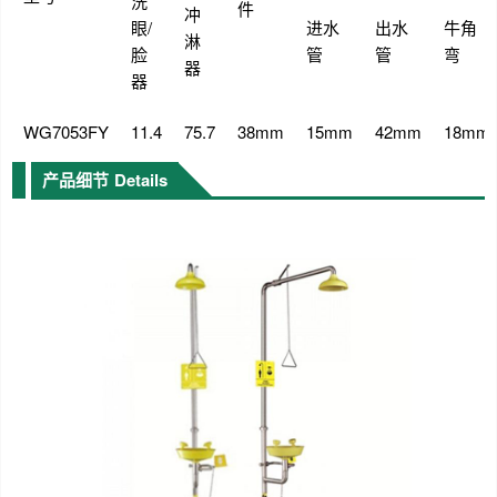
洗
件
冲
眼/
进水
出水
牛角
淋
脸
管
管
弯
器
器
WG7053FY
11.4
75.7
38mm
15mm
42mm
18mm
产品细节
Details