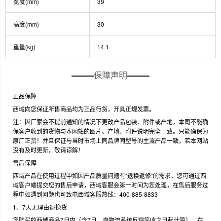
宽度(mm)
39
高度(mm)
30
重量(kg)
14.1
保障声明
正品保障
西域向您保证所售商品均为正品行货，开具正规发票。
注：因厂家会不提前通知的情况下更改产品包装、附件或产地，本司不能确
保客户收到的货物与本网站的图片、产地、附件说明完全一致。只能确保为
原厂正货！并且保证与当时市场上同品牌同型号的主流产品一致。若本网站
没有及时更新，敬请谅解！
售后保障
西域产品在使用过程中如因产品质量问题有“退换返修”的需求，您可通过西
域客户端提交您的售后申请，西域客服会第一时间为您处理，在售后服务过
程中如遇到问题也可致电西域客服热线：400-885-8833
1、7天无理由退换货
您购买的西域商品7日内（含7日，自物流系统反馈签收之日起计算），在