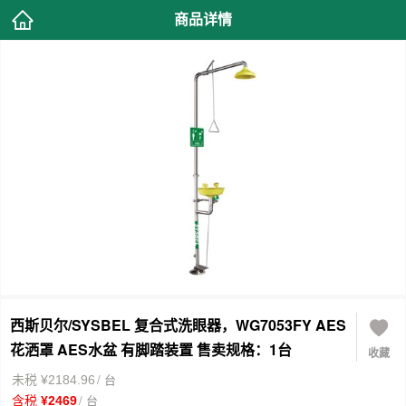
商品详情
西斯贝尔/SYSBEL 复合式洗眼器，WG7053FY AES
花洒罩 AES水盆 有脚踏装置 售卖规格：1台
收藏
/ 台
未税 ¥2184.96
/ 台
含税 ¥2469