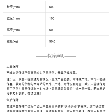
长度(mm)
600
宽度(mm)
100
高度(mm)
50
重量(kg)
50.0
保障声明
正品保障
西域向您保证所售商品均为正品行货，开具正规发票。
注：因厂家会不提前通知的情况下更改产品包装、附件或产地，本司不能确
保客户收到的货物与本网站的图片、产地、附件说明完全一致。只能确保为
原厂正货！并且保证与当时市场上同品牌同型号的主流产品一致。若本网站
没有及时更新，敬请谅解！
售后保障
西域产品在使用过程中如因产品质量问题有“退换返修”的需求，您可通过西
域客户端提交您的售后申请，西域客服会第一时间为您处理，在售后服务过