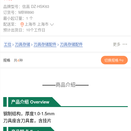
品牌型号：
信高 DZ-HSK63
订货号：
MBW890
最小起订量：
1 个
配送至：
上海市 上海市
预计出货日：10个工作日
工位
>
刀具存储
>
刀具存储配件
>
刀具存储配件
更多
规格
共
4
种
切换规格
商品介绍
产品介绍
Overview
钢制结构，厚度1.0-1.5mm
刀具座含刀具套，含挂片