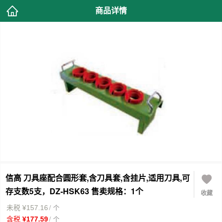
商品详情
信高 刀具座配合圆形套,含刀具套,含挂片,适用刀具,可
存支数5支，DZ-HSK63 售卖规格：1个
收藏
/ 个
未税 ¥157.16
/ 个
含税 ¥177.59