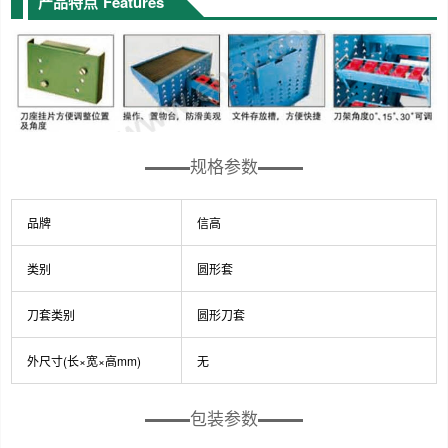
产品特点
Features
规格参数
品牌
信高
类别
圆形套
刀套类别
圆形刀套
外尺寸(长×宽×高mm)
无
包装参数