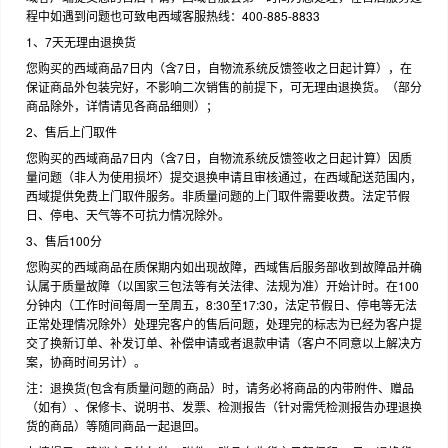
程中如遇到问题也可致电西域客服热线：400-885-8833
1、7天无理由退换货
您购买的西域商品7日内（含7日，自物流系统反馈签收之日起计算），在
保证商品外包装完好，不影响二次销售的前提下，可无理由退换货。（部分
商品除外，详情请见各商品细则）；
2、售后上门取件
您购买的西域商品7日内（含7日，自物流系统反馈签收之日起计算）因质
量问题（非人为使用损坏）提交退换申请且审核通过，在西域配送范围内，
西域提供免费上门取件服务。非质量问题的上门取件需要收费。法定节假
日、停电、天气等不可抗力情况除外。
3、售后100分
您购买的西域商品在质保期内如出现故障，西域售后服务部收到故障品并确
认属于质量故障（以国家三包法等有关法律、法规为准）开始计时。在100
分钟内（工作时间每周一至周五，8:30至17:30，法定节假日、停电等无法
正常处理情况除外）处理完客户的售后问题，处理完的标志为已经为客户提
交了换新订单、补发订单、补偿申请或者退款申请（客户不同意以上解决方
案，协商时间另计）。
注：退换货(包含有质量问题的商品）时，请务必将商品的内带附件、赠品
（如有）、保修卡、说明书、发票、检测报告（针对需凭检测报告办理退换
货的商品）等随同商品一起退回。