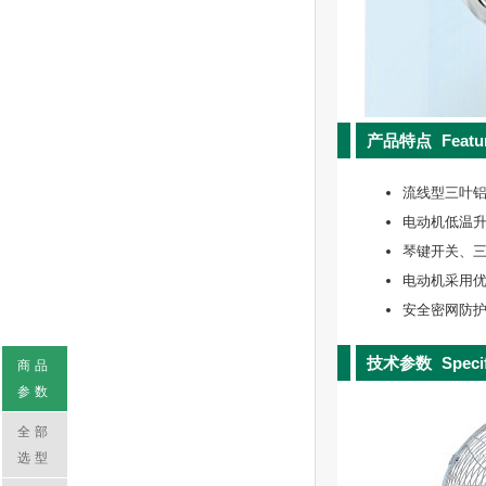
产品特点
Featu
流线型三叶
电动机低温
琴键开关、
电动机采用
安全密网防
技术参数
Speci
商品
参数
全部
选型