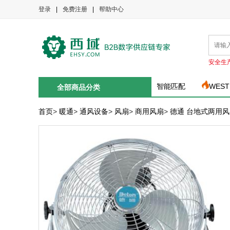
登录
|
免费注册
|
帮助中心
安全生
智能匹配
WEST
全部商品分类
首页
>
暖通
>
通风设备
>
风扇
>
商用风扇
>
德通 台地式两用风扇