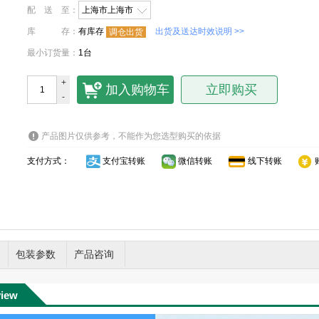
配送至
：
上海市上海市
库存
：
有库存
出货及送达时效说明 >>
调仓出货
最小订货量
：
1台
+
加入购物车
立即购买
-
产品图片仅供参考，不能作为您选型购买的依据
支付方式：
支付宝转账
微信转账
线下转账
包装参数
产品咨询
view