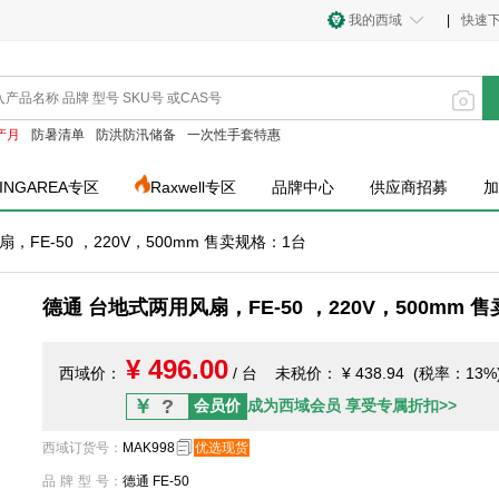
我的西域
|
快速
产月
防暑清单
防洪防汛储备
一次性手套特惠
INGAREA专区
Raxwell专区
品牌中心
供应商招募
加
，FE-50 ，220V，500mm 售卖规格：1台
德通 台地式两用风扇，FE-50 ，220V，500mm 
¥ 496.00
西域价：
/ 台
未税价：
¥ 438.94 (税率：13%
￥
?
会员价
成为西域会员 享受专属折扣>>
西域订货号
：
MAK998
优选现货
品牌型号
：
德通 FE-50