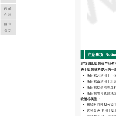
商品
介绍
猜你
喜欢
注意事项
Notic
SYSBEL吸附棉产品
关于吸附材料使用的一
吸附棉片适用于小
吸附棉条适用于泄
吸附棉枕是清理废
吸附棉卷可紧贴地
吸附棉类型：
按吸附特性划分如
选择白色 专用于吸