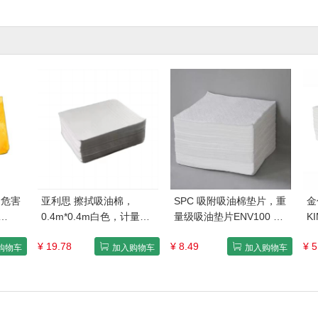
用危害
亚利思 擦拭吸油棉，
SPC 吸附吸油棉垫片，重
金
0.4m*0.4m白色，计量单
量级吸油垫片ENV100 尺
K
 售卖
位/块
寸 38*48cm 单位：片
棉
¥ 19.78
¥ 8.49
¥ 5
K
购物车
加入购物车
加入购物车
棉
片