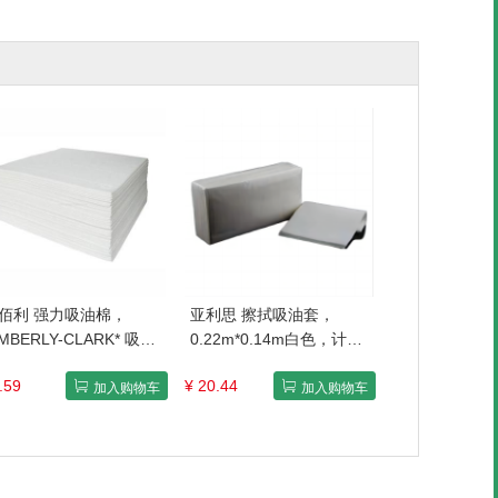
佰利 强力吸油棉，
亚利思 擦拭吸油套，
IMBERLY-CLARK* 吸油
0.22m*0.14m白色，计量
（片状） OS1094200
单位/块
.59
¥ 20.44
IMBERLY-CLARK* 吸油
加入购物车
加入购物车
（片状） 售卖规格：1