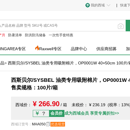
我的西域
|
快速
产月
防暑清单
防洪防汛储备
一次性手套特惠
INGAREA专区
Raxwell专区
品牌中心
供应商招募
加
产品
>
西斯贝尔/SYSBEL 油类专用吸附棉片，OP0001W 40×50cm 100片
西斯贝尔/SYSBEL 油类专用吸附棉片，OP0001W 40
售卖规格：100片/箱
¥ 266.90
西域价：
/ 箱
未税价：
¥ 236.19 (税率：13%
￥
?
会员价
成为西域会员 享受专属折扣>>
西域订货号
：
MAA050
优选现货