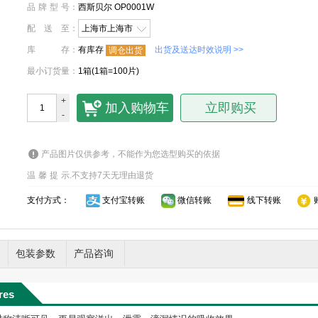
品牌型号
：
西斯贝尔 OP0001W
配送至
：
上海市上海市
库存
：
有库存
出货及送达时效说明 >>
调仓出货
最小订货量
：
1箱(1箱=100片)
+
加入购物车
立即购买
-
产品图片仅供参考，不能作为您选型购买的依据
温馨提示
.
不支持7天无理由退货
支付方式：
支付宝转账
微信转账
线下转账
包装参数
产品咨询
res