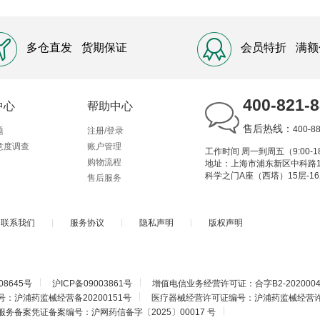
多仓直发
货期保证
会员特折
满额
400-821-
中心
帮助中心
售后热线：
400-8
题
注册/登录
意度调查
账户管理
工作时间 周一到周五（9:00-18
购物流程
地址：上海市浦东新区中科路1
科学之门A座（西塔）15层-1
售后服务
联系我们
|
服务协议
|
隐私声明
|
版权声明
|
|
08645号
沪ICP备09003861号
增值电信业务经营许可证：合字B2-2020004
|
：沪浦药监械经营备20200151号
医疗器械经营许可证编号：沪浦药监械经营许20
|
务备案凭证备案编号：沪网药信备字〔2025〕00017 号