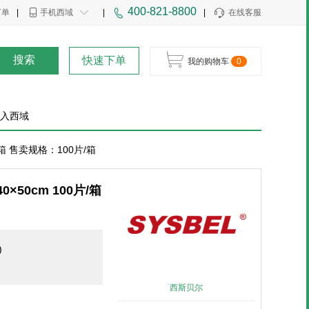
400-821-8800
下单
|
手机西域
|
|
在线客服
搜索
快速下单
我的购物车
0
入西域
/箱 售卖规格：100片/箱
×50cm 100片/箱
)
西斯贝尔