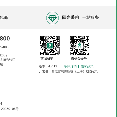
包邮
阳光采购
一站服务
8800
85-8833
:00）
西域APP
微信公众号
819号张江
6层
版本：4.7.19
权限详情
|
隐私政策
开发者：西域智慧供应链（上海）股份公司
|
4
|
250106号