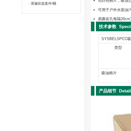
亮白色棉片，吸油
泄漏应急套件/桶
可用于户外水面油
易撕齿孔每隔20c
技术参数
Speci
SYSBELSPC
类型
吸油棉片
产品细节
Detai