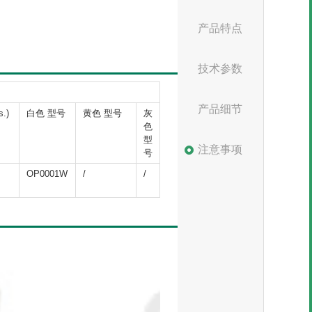
产品特点
技术参数
产品细节
.)
白色 型号
黄色 型号
灰
色
型
注意事项
号
OP0001W
/
/