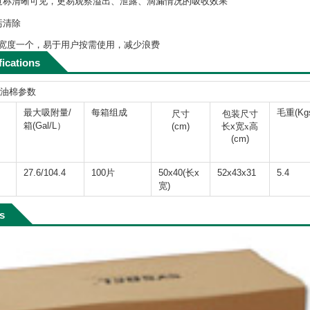
过称清晰可见，更易观察溢出、泄露、滴漏情况的吸收效果
污清除
m宽度一个，易于用户按需使用，减少浪费
fications
C吸油棉参数
最大吸附量/
每箱组成
毛重(Kgs
尺寸
包装尺寸
箱(Gal/L）
(cm)
长x宽
x
高
(cm)
27.6/104.4
100片
50x40(长x
52x43x31
5.4
宽)
ls