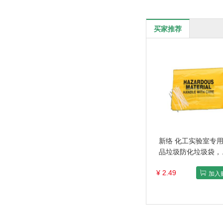
买家推荐
新络 化工实验室专
品垃圾防化垃圾袋，
S7649 76.5×49CM
¥ 2.49
规格：1个
加入