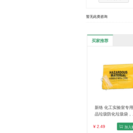
暂无此类咨询
买家推荐
新络 化工实验室专
品垃圾防化垃圾袋，
S7649 76.5×49CM
¥ 2.49
规格：1个
加入