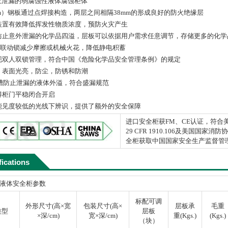
止泄漏的弱腐蚀性液体腐蚀柜体
1-mm）钢板通过点焊接构造，两层之间相隔38mm的形成良好的防火绝缘层
装置有效降低挥发性物质浓度，预防火灾产生
止意外泄漏的化学品四溢，层板可以依据用户需求任意调节，存储更多的化学品容
三点联动锁减少摩擦或机械火花，降低静电积蓄
现双人双锁管理，符合中国《危险化学品安全管理条例》的规定
，表面光亮，防尘，防锈和防潮
盛漏槽防止泄漏的液体外溢，符合盛漏规范
得柜门平稳闭合开启
能见度较低的光线下辨识，提供了额外的安全保障
进口安全柜获FM、CE认证，符合美国
29 CFR 1910.106及美国国家消防协会
全柜获取中国国家安全生产监督管
fications
蚀性液体安全柜参数
标配可调
外形尺寸(高×宽
包装尺寸(高×
层板承
毛重
类型
层板
×深/cm)
宽×深/cm)
重(Kgs.)
(Kgs.)
（块）