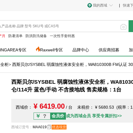
我的西域
|
快速
产月
防暑清单
防洪防汛储备
一次性手套特惠
INGAREA专区
Raxwell专区
品牌中心
供应商招募
加
安全柜
>
西斯贝尔/SYSBEL 弱腐蚀性液体安全柜，WA810300B FM认证 
西斯贝尔/SYSBEL 弱腐蚀性液体安全柜，WA810300
仑/114升 蓝色/手动 不含接地线 售卖规格：1台
¥ 6419.00
西域价：
/ 台
未税价：
¥ 5680.53 (税率：1
￥
?
会员价
成为西域会员 享受专属折扣>>
西域订货号
：
MAA019
优选现货