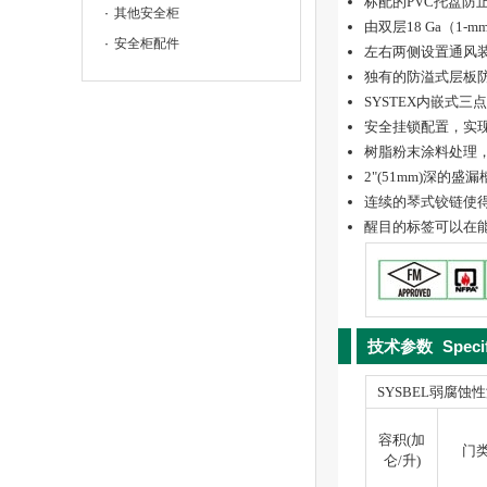
标配的PVC托盘防
其他安全柜
由双层18 Ga（
安全柜配件
左右两侧设置通风
独有的防溢式层板防
SYSTEX内嵌式
安全挂锁配置，实
树脂粉末涂料处理
2"(51mm)深的
连续的琴式铰链使
醒目的标签可以在
技术参数
Speci
SYSBEL弱腐
容积(加
门
仑/升)