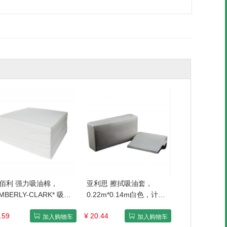
佰利 强力吸油棉，
亚利思 擦拭吸油套，
IMBERLY-CLARK* 吸油
0.22m*0.14m白色，计量
（片状） OS1094200
单位/块
.59
¥ 20.44
IMBERLY-CLARK* 吸油
加入购物车
加入购物车