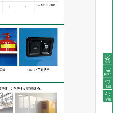
WA810300B
/
/
登录
购物车
收藏
客服