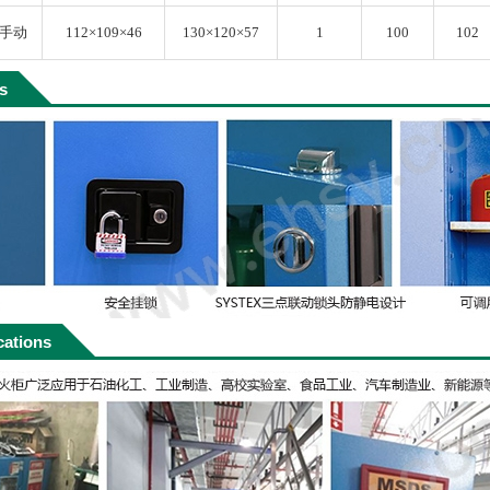
/手动
112×109×46
130×120×57
1
100
102
ls
cations