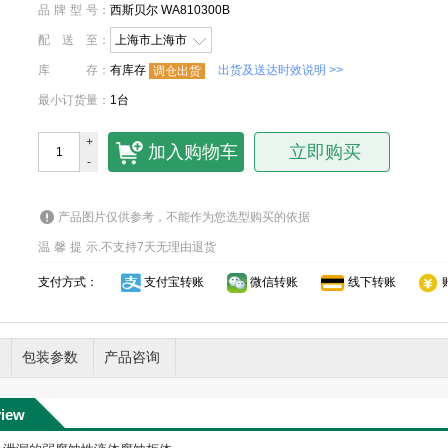
品牌型号
：
西斯贝尔 WA810300B
配送至
：
上海市上海市
库存
：
有库存
出货及送达时效说明 >>
调仓出货
最小订货量
：
1台
+
加入购物车
立即购买
-
产品图片仅供参考，不能作为您选型购买的依据
温馨提示
.
不支持7天无理由退货
支付方式：
支付宝转账
微信转账
线下转账
包装参数
产品咨询
view