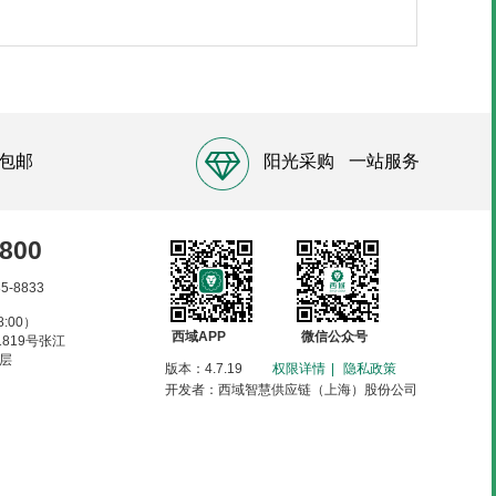
（片状） 售卖规格：1
包邮
阳光采购
一站服务
8800
85-8833
:00）
西域APP
微信公众号
819号张江
6层
版本：4.7.19
权限详情
|
隐私政策
开发者：西域智慧供应链（上海）股份公司