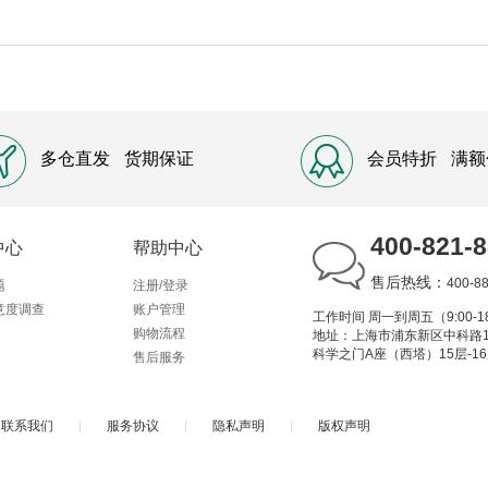
棉
片
多仓直发
货期保证
会员特折
满额
400-821-
中心
帮助中心
售后热线：
400-8
题
注册/登录
意度调查
账户管理
工作时间 周一到周五（9:00-18
购物流程
地址：上海市浦东新区中科路1
科学之门A座（西塔）15层-1
售后服务
联系我们
|
服务协议
|
隐私声明
|
版权声明