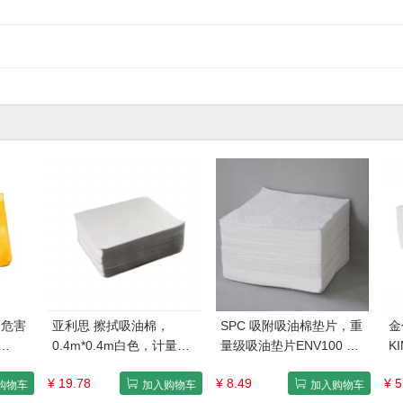
用危害
亚利思 擦拭吸油棉，
SPC 吸附吸油棉垫片，重
金
0.4m*0.4m白色，计量单
量级吸油垫片ENV100 尺
K
 售卖
位/块
寸 38*48cm 单位：片
棉
¥ 19.78
¥ 8.49
¥ 5
K
购物车
加入购物车
加入购物车