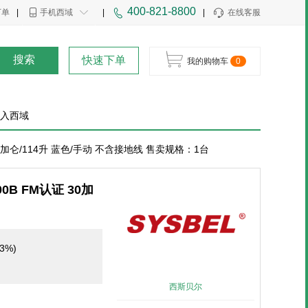
400-821-8800
下单
|
手机西域
|
|
在线客服
搜索
快速下单
我的购物车
0
入西域
30加仑/114升 蓝色/手动 不含接地线 售卖规格：1台
B FM认证 30加
3%)
西斯贝尔