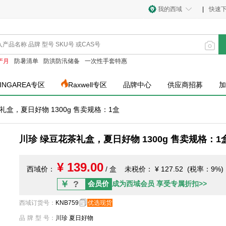
我的西域
|
快速
产月
防暑清单
防洪防汛储备
一次性手套特惠
INGAREA专区
Raxwell专区
品牌中心
供应商招募
加
礼盒，夏日好物 1300g 售卖规格：1盒
川珍 绿豆花茶礼盒，夏日好物 1300g 售卖规格：1
¥ 139.00
西域价：
/ 盒
未税价：
¥ 127.52 (税率：9%)
￥
?
会员价
成为西域会员 享受专属折扣>>
西域订货号
：
KNB759
优选现货
品牌型号
：
川珍 夏日好物