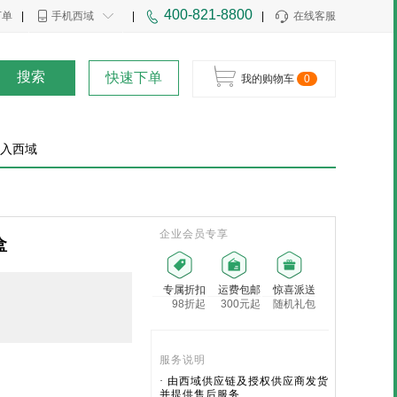
400-821-8800
下单
|
手机西域
|
|
在线客服
搜索
快速下单
我的购物车
0
入西域
企业会员专享
盒
专属折扣
运费包邮
惊喜派送
98折起
300元起
随机礼包
服务说明
· 由西域供应链及授权供应商发货
并提供售后服务