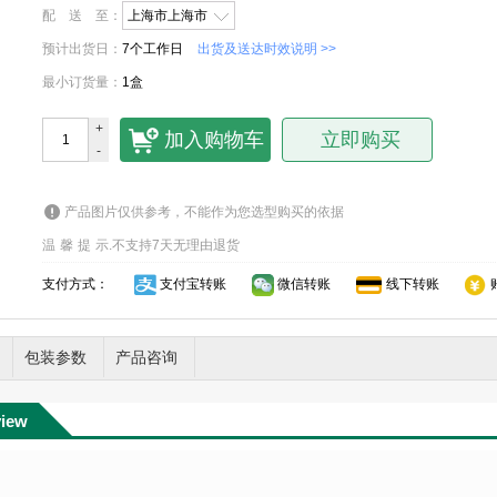
配送至
：
上海市上海市
预计出货日
：
7个工作日
出货及送达时效说明 >>
最小订货量
：
1盒
+
加入购物车
立即购买
-
产品图片仅供参考，不能作为您选型购买的依据
温馨提示
.
不支持7天无理由退货
支付方式：
支付宝转账
微信转账
线下转账
包装参数
产品咨询
view