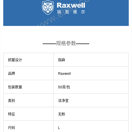
规格参数
抓握设计
指麻
品牌
Raxwell
包装数量
50双/包
类别
洁净室
特征
无粉
尺码
L