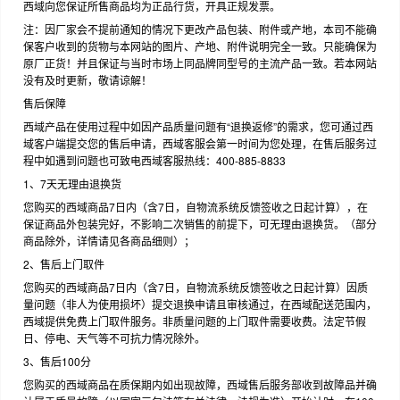
西域向您保证所售商品均为正品行货，开具正规发票。
注：因厂家会不提前通知的情况下更改产品包装、附件或产地，本司不能确
保客户收到的货物与本网站的图片、产地、附件说明完全一致。只能确保为
原厂正货！并且保证与当时市场上同品牌同型号的主流产品一致。若本网站
没有及时更新，敬请谅解！
售后保障
西域产品在使用过程中如因产品质量问题有“退换返修”的需求，您可通过西
域客户端提交您的售后申请，西域客服会第一时间为您处理，在售后服务过
程中如遇到问题也可致电西域客服热线：400-885-8833
1、7天无理由退换货
您购买的西域商品7日内（含7日，自物流系统反馈签收之日起计算），在
保证商品外包装完好，不影响二次销售的前提下，可无理由退换货。（部分
商品除外，详情请见各商品细则）；
2、售后上门取件
您购买的西域商品7日内（含7日，自物流系统反馈签收之日起计算）因质
量问题（非人为使用损坏）提交退换申请且审核通过，在西域配送范围内，
西域提供免费上门取件服务。非质量问题的上门取件需要收费。法定节假
日、停电、天气等不可抗力情况除外。
3、售后100分
您购买的西域商品在质保期内如出现故障，西域售后服务部收到故障品并确