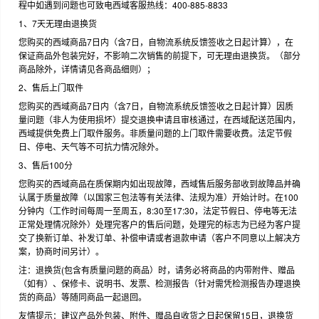
程中如遇到问题也可致电西域客服热线：400-885-8833
1、7天无理由退换货
您购买的西域商品7日内（含7日，自物流系统反馈签收之日起计算），在
保证商品外包装完好，不影响二次销售的前提下，可无理由退换货。（部分
商品除外，详情请见各商品细则）；
2、售后上门取件
您购买的西域商品7日内（含7日，自物流系统反馈签收之日起计算）因质
量问题（非人为使用损坏）提交退换申请且审核通过，在西域配送范围内，
西域提供免费上门取件服务。非质量问题的上门取件需要收费。法定节假
日、停电、天气等不可抗力情况除外。
3、售后100分
您购买的西域商品在质保期内如出现故障，西域售后服务部收到故障品并确
认属于质量故障（以国家三包法等有关法律、法规为准）开始计时。在100
分钟内（工作时间每周一至周五，8:30至17:30，法定节假日、停电等无法
正常处理情况除外）处理完客户的售后问题，处理完的标志为已经为客户提
交了换新订单、补发订单、补偿申请或者退款申请（客户不同意以上解决方
案，协商时间另计）。
注：退换货(包含有质量问题的商品）时，请务必将商品的内带附件、赠品
（如有）、保修卡、说明书、发票、检测报告（针对需凭检测报告办理退换
货的商品）等随同商品一起退回。
友情提示：建议产品外包装、附件、赠品自收货之日起保留15日，退换货