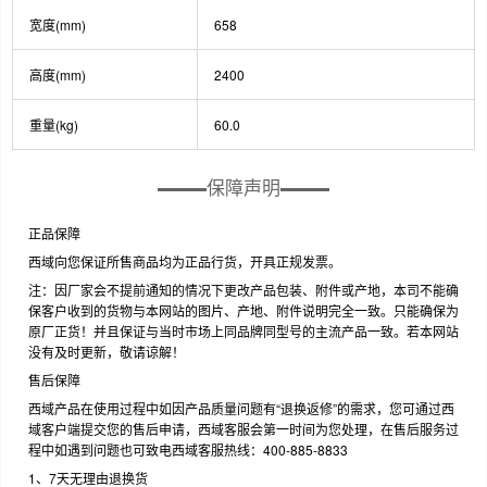
宽度(mm)
658
高度(mm)
2400
重量(kg)
60.0
保障声明
正品保障
西域向您保证所售商品均为正品行货，开具正规发票。
注：因厂家会不提前通知的情况下更改产品包装、附件或产地，本司不能确
保客户收到的货物与本网站的图片、产地、附件说明完全一致。只能确保为
原厂正货！并且保证与当时市场上同品牌同型号的主流产品一致。若本网站
没有及时更新，敬请谅解！
售后保障
西域产品在使用过程中如因产品质量问题有“退换返修”的需求，您可通过西
域客户端提交您的售后申请，西域客服会第一时间为您处理，在售后服务过
程中如遇到问题也可致电西域客服热线：400-885-8833
1、7天无理由退换货