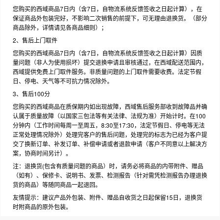
您购买的西域商品7日内（含7日，自物流系统反馈签收之日起计算），在
保证商品外包装完好，不影响二次销售的前提下，可无理由退换货。（部分
商品除外，详情请见各商品细则）；
2、售后上门取件
您购买的西域商品7日内（含7日，自物流系统反馈签收之日起计算）因质
量问题（非人为使用损坏）提交退换申请且审核通过，在西域配送范围内，
西域提供免费上门取件服务。非质量问题的上门取件需要收费。法定节假
日、停电、天气等不可抗力情况除外。
3、售后100分
您购买的西域商品在质保期内如出现故障，西域售后服务部收到故障品并确
认属于质量故障（以国家三包法等有关法律、法规为准）开始计时。在100
分钟内（工作时间每周一至周五，8:30至17:30，法定节假日、停电等无法
正常处理情况除外）处理完客户的售后问题，处理完的标志为已经为客户提
交了换新订单、补发订单、补偿申请或者退款申请（客户不同意以上解决方
案，协商时间另计）。
注：退换货(包含有质量问题的商品）时，请务必将商品的内带附件、赠品
（如有）、保修卡、说明书、发票、检测报告（针对需凭检测报告办理退换
货的商品）等随同商品一起退回。
友情提示：建议产品外包装、附件、赠品自收货之日起保留15日，退换货
时附商品的原外包装。