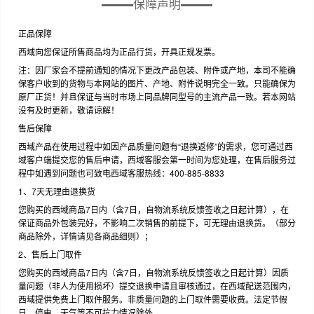
保障声明
正品保障
西域向您保证所售商品均为正品行货，开具正规发票。
注：因厂家会不提前通知的情况下更改产品包装、附件或产地，本司不能确
保客户收到的货物与本网站的图片、产地、附件说明完全一致。只能确保为
原厂正货！并且保证与当时市场上同品牌同型号的主流产品一致。若本网站
没有及时更新，敬请谅解！
售后保障
西域产品在使用过程中如因产品质量问题有“退换返修”的需求，您可通过西
域客户端提交您的售后申请，西域客服会第一时间为您处理，在售后服务过
程中如遇到问题也可致电西域客服热线：400-885-8833
1、7天无理由退换货
您购买的西域商品7日内（含7日，自物流系统反馈签收之日起计算），在
保证商品外包装完好，不影响二次销售的前提下，可无理由退换货。（部分
商品除外，详情请见各商品细则）；
2、售后上门取件
您购买的西域商品7日内（含7日，自物流系统反馈签收之日起计算）因质
量问题（非人为使用损坏）提交退换申请且审核通过，在西域配送范围内，
西域提供免费上门取件服务。非质量问题的上门取件需要收费。法定节假
日、停电、天气等不可抗力情况除外。