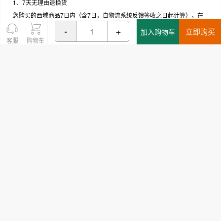
1、7天无理由退换货
您购买的西域商品7日内（含7日，自物流系统反馈签收之日起计算），在
保证商品外包装完好，不影响二次销售的前提下，可无理由退换货。（部分
-
+
立即购买
加入购物车
商品除外，详情请见各商品细则）；
客服
购物车
2、售后上门取件
该商品只能配送以下城市
您购买的西域商品7日内（含7日，自物流系统反馈签收之日起计算）因质
量问题（非人为使用损坏）提交退换申请且审核通过，在西域配送范围内，
西域提供免费上门取件服务。非质量问题的上门取件需要收费。法定节假
日、停电、天气等不可抗力情况除外。
3、售后100分
您购买的西域商品在质保期内如出现故障，西域售后服务部收到故障品并确
认属于质量故障（以国家三包法等有关法律、法规为准）开始计时。在100
分钟内（工作时间每周一至周五，8:30至17:30，法定节假日、停电等无法
正常处理情况除外）处理完客户的售后问题，处理完的标志为已经为客户提
交了换新订单、补发订单、补偿申请或者退款申请（客户不同意以上解决方
案，协商时间另计）。
注：退换货(包含有质量问题的商品）时，请务必将商品的内带附件、赠品
（如有）、保修卡、说明书、发票、检测报告（针对需凭检测报告办理退换
货的商品）等随同商品一起退回。
友情提示：建议产品外包装、附件、赠品自收货之日起保留15日，退换货
时附商品的原外包装。