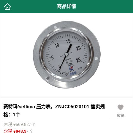
商品详情
赛特玛/settima 压力表，ZNJC05020101 售卖规
格：1个
收藏
/ 个
未税 ¥569.82
/ 个
含税 ¥643.9