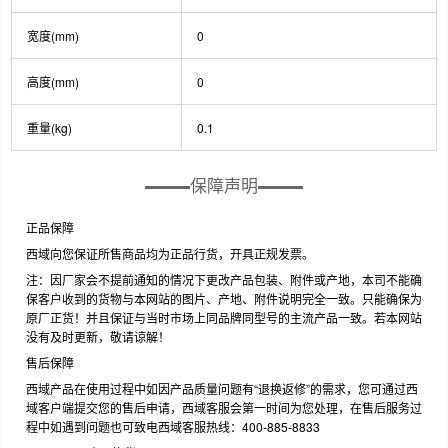
宽度(mm)
0
高度(mm)
0
重量(kg)
0.1
保障声明
正品保障
西域向您保证所售商品均为正品行货，开具正规发票。
注：因厂家会不提前通知的情况下更改产品包装、附件或产地，本司不能确
保客户收到的货物与本网站的图片、产地、附件说明完全一致。只能确保为
原厂正货！并且保证与当时市场上同品牌同型号的主流产品一致。若本网站
没有及时更新，敬请谅解！
售后保障
西域产品在使用过程中如因产品质量问题有“退换返修”的需求，您可通过西
域客户端提交您的售后申请，西域客服会第一时间为您处理，在售后服务过
程中如遇到问题也可致电西域客服热线：400-885-8833