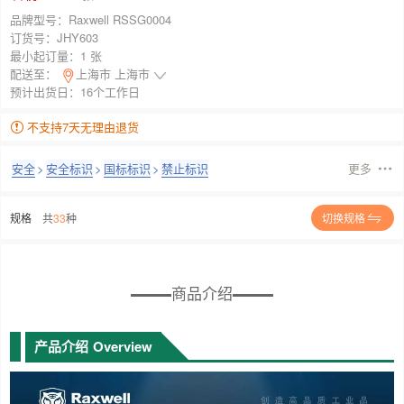
品牌型号：
Raxwell RSSG0004
订货号：
JHY603
最小起订量：
1 张
配送至：
上海市 上海市
预计出货日：16个工作日
不支持7天无理由退货
安全
>
安全标识
>
国标标识
>
禁止标识
更多
规格
共
33
种
切换规格
商品介绍
产品介绍
Overview