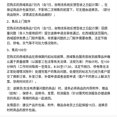
您购买的西域商品7日内（含7日，自物流系统反馈签收之日起计算），在
保证商品外包装完好，不影响二次销售的前提下，可无理由退换货。（部分
商品除外，详情请见各商品细则）；
2、售后上门取件
您购买的西域商品7日内（含7日，自物流系统反馈签收之日起计算）因质
量问题（非人为使用损坏）提交退换申请且审核通过，在西域配送范围内，
西域提供免费上门取件服务。非质量问题的上门取件需要收费。法定节假
日、停电、天气等不可抗力情况除外。
3、售后100分
您购买的西域商品在质保期内如出现故障，西域售后服务部收到故障品并确
认属于质量故障（以国家三包法等有关法律、法规为准）开始计时。在100
分钟内（工作时间每周一至周五，8:30至17:30，法定节假日、停电等无法
正常处理情况除外）处理完客户的售后问题，处理完的标志为已经为客户提
交了换新订单、补发订单、补偿申请或者退款申请（客户不同意以上解决方
案，协商时间另计）。
注：退换货(包含有质量问题的商品）时，请务必将商品的内带附件、赠品
（如有）、保修卡、说明书、发票、检测报告（针对需凭检测报告办理退换
货的商品）等随同商品一起退回。
友情提示：建议产品外包装、附件、赠品自收货之日起保留15日，退换货
时附商品的原外包装。