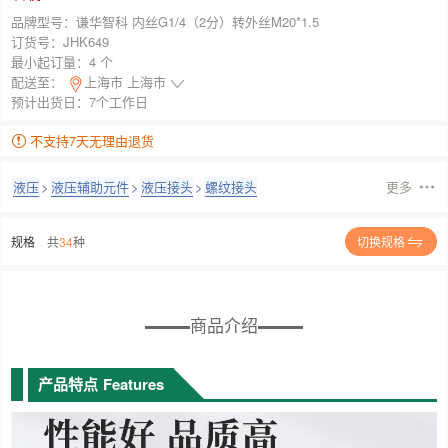
品牌型号：
谦华智科 内丝G1/4（2分）转外丝M20*1.5
订货号：
JHK649
最小起订量：
4 个
配送至：
上海市 上海市
预计出货日：7个工作日
不支持7天无理由退货
液压
>
液压辅助元件
>
液压接头
>
螺纹接头
更多
规格
共
34
种
切换规格
商品介绍
产品特点
Features