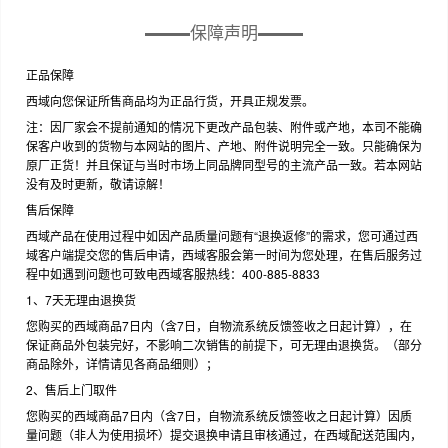
保障声明
正品保障
西域向您保证所售商品均为正品行货，开具正规发票。
注：因厂家会不提前通知的情况下更改产品包装、附件或产地，本司不能确
保客户收到的货物与本网站的图片、产地、附件说明完全一致。只能确保为
原厂正货！并且保证与当时市场上同品牌同型号的主流产品一致。若本网站
没有及时更新，敬请谅解！
售后保障
西域产品在使用过程中如因产品质量问题有“退换返修”的需求，您可通过西
域客户端提交您的售后申请，西域客服会第一时间为您处理，在售后服务过
程中如遇到问题也可致电西域客服热线：400-885-8833
1、7天无理由退换货
您购买的西域商品7日内（含7日，自物流系统反馈签收之日起计算），在
保证商品外包装完好，不影响二次销售的前提下，可无理由退换货。（部分
商品除外，详情请见各商品细则）；
2、售后上门取件
您购买的西域商品7日内（含7日，自物流系统反馈签收之日起计算）因质
量问题（非人为使用损坏）提交退换申请且审核通过，在西域配送范围内，