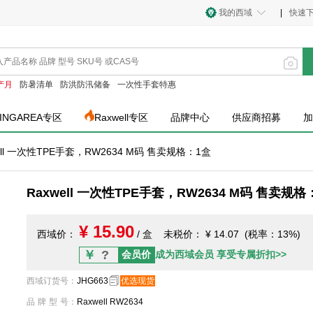
我的西域
|
快速
产月
防暑清单
防洪防汛储备
一次性手套特惠
INGAREA专区
Raxwell专区
品牌中心
供应商招募
加
ell 一次性TPE手套，RW2634 M码 售卖规格：1盒
Raxwell 一次性TPE手套，RW2634 M码 售卖规格
¥ 15.90
西域价：
/ 盒
未税价：
¥ 14.07 (税率：13%)
￥
?
会员价
成为西域会员 享受专属折扣>>
西域订货号
：
JHG663
优选现货
品牌型号
：
Raxwell RW2634