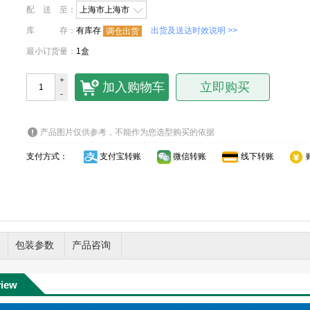
配送至
：
上海市上海市
库存
：
有库存
出货及送达时效说明 >>
调仓出货
最小订货量
：
1盒
+
加入购物车
立即购买
-
产品图片仅供参考，不能作为您选型购买的依据
支付方式：
支付宝转账
微信转账
线下转账
包装参数
产品咨询
view