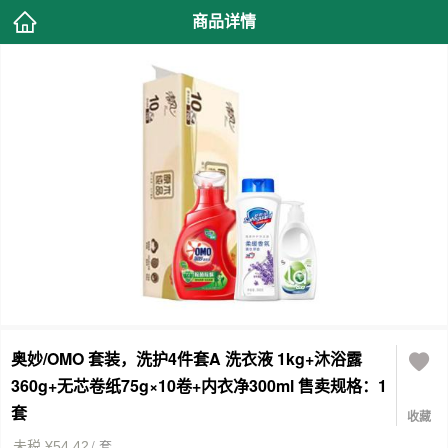
商品详情
奥妙/OMO 套装，洗护4件套A 洗衣液 1kg+沐浴露
360g+无芯卷纸75g×10卷+内衣净300ml 售卖规格：1
套
收藏
/ 套
未税 ¥54.42