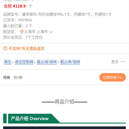
/ 个
含税 ¥118.9
品牌型号：
谦华智科 内外丝螺纹VAL-1寸，内螺纹1寸，外螺纹1寸
订货号：
HXH634
最小起订量：
2 个
配送至：
上海市 上海市
预计出货日：7个工作日
不支持7天无理由退货
液压
>
液压控制阀
>
截止阀/球阀
>
截止阀/球阀
更多
规格
共
6
种
切换规格
商品介绍
产品介绍
Overview