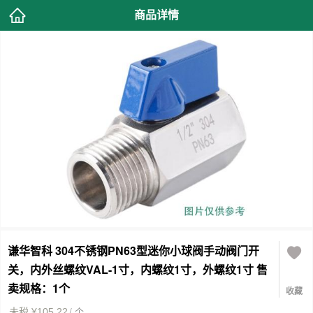
商品详情
谦华智科 304不锈钢PN63型迷你小球阀手动阀门开
关，内外丝螺纹VAL-1寸，内螺纹1寸，外螺纹1寸 售
卖规格：1个
收藏
/ 个
未税 ¥105.22