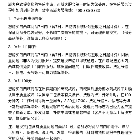
域客户端提交您的售后申请，西域客服会第一时间为您处理，在售后服务过
程中如遇到问题也可致电西域客服热线：400-885-8833
1、7天无理由退换货
您购买的西域商品7日内（含7日，自物流系统反馈签收之日起计算），在
保证商品外包装完好，不影响二次销售的前提下，可无理由退换货。（部分
商品除外，详情请见各商品细则）；
2、售后上门取件
您购买的西域商品7日内（含7日，自物流系统反馈签收之日起计算）因质
量问题（非人为使用损坏）提交退换申请且审核通过，在西域配送范围内，
西域提供免费上门取件服务。非质量问题的上门取件需要收费。法定节假
日、停电、天气等不可抗力情况除外。
3、售后100分
您购买的西域商品在质保期内如出现故障，西域售后服务部收到故障品并确
认属于质量故障（以国家三包法等有关法律、法规为准）开始计时。在100
分钟内（工作时间每周一至周五，8:30至17:30，法定节假日、停电等无法
正常处理情况除外）处理完客户的售后问题，处理完的标志为已经为客户提
交了换新订单、补发订单、补偿申请或者退款申请（客户不同意以上解决方
案，协商时间另计）。
注：退换货(包含有质量问题的商品）时，请务必将商品的内带附件、赠品
（如有）、保修卡、说明书、发票、检测报告（针对需凭检测报告办理退换
货的商品）等随同商品一起退回。