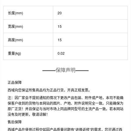
长度(mm)
20
宽度(mm)
15
高度(mm)
15
重量(kg)
0.02
保障声明
正品保障
西域向您保证所售商品均为正品行货，开具正规发票。
注：因厂家会不提前通知的情况下更改产品包装、附件或产地，本司不能确
保客户收到的货物与本网站的图片、产地、附件说明完全一致。只能确保为
原厂正货！并且保证与当时市场上同品牌同型号的主流产品一致。若本网站
没有及时更新，敬请谅解！
售后保障
西域产品在使用过程中如因产品质量问题有“退换返修”的需求，您可通过西