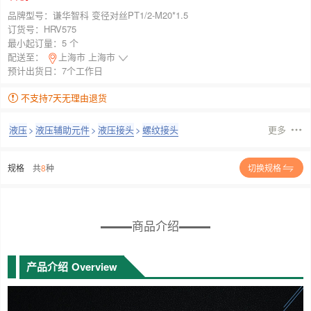
品牌型号：
谦华智科 变径对丝PT1/2-M20*1.5
订货号：
HRV575
最小起订量：
5 个
配送至：
上海市 上海市
预计出货日：7个工作日
不支持7天无理由退货
液压
>
液压辅助元件
>
液压接头
>
螺纹接头
更多
规格
共
8
种
切换规格
商品介绍
产品介绍
Overview