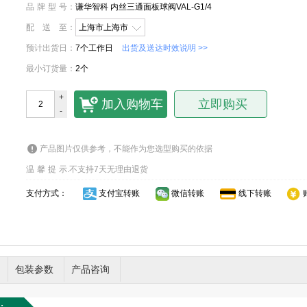
品牌型号
：
谦华智科 内丝三通面板球阀VAL-G1/4
配送至
：
上海市上海市
预计出货日
：
7个工作日
出货及送达时效说明 >>
最小订货量
：
2个
+
加入购物车
立即购买
-
产品图片仅供参考，不能作为您选型购买的依据
温馨提示
.
不支持7天无理由退货
支付方式：
支付宝转账
微信转账
线下转账
包装参数
产品咨询