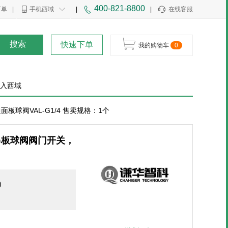
400-821-8800
下单
|
手机西域
|
|
在线客服
搜索
快速下单
我的购物车
0
入西域
球阀VAL-G1/4 售卖规格：1个
串板球阀阀门开关，
)