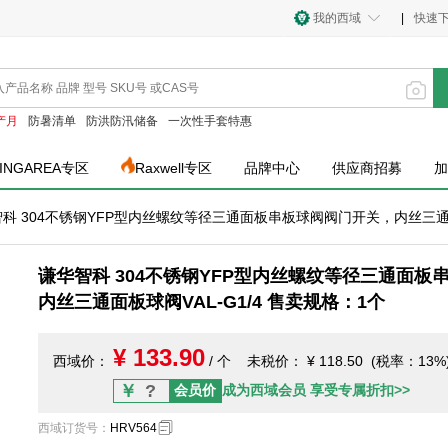
我的西域
|
快速
产月
防暑清单
防洪防汛储备
一次性手套特惠
INGAREA专区
Raxwell专区
品牌中心
供应商招募
加
科 304不锈钢YFP型内丝螺纹等径三通面板串板球阀阀门开关，内丝三通面板
谦华智科 304不锈钢YFP型内丝螺纹等径三通面板
内丝三通面板球阀VAL-G1/4 售卖规格：1个
¥ 133.90
西域价：
/ 个
未税价：
¥ 118.50 (税率：13%
￥
?
会员价
成为西域会员 享受专属折扣>>
西域订货号
：
HRV564