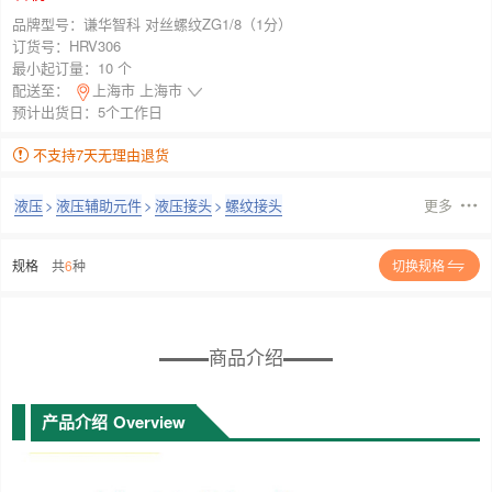
品牌型号：
谦华智科 对丝螺纹ZG1/8（1分）
订货号：
HRV306
最小起订量：
10 个
配送至：
上海市 上海市
预计出货日：5个工作日
不支持7天无理由退货
液压
>
液压辅助元件
>
液压接头
>
螺纹接头
更多
规格
共
6
种
切换规格
商品介绍
产品介绍
Overview