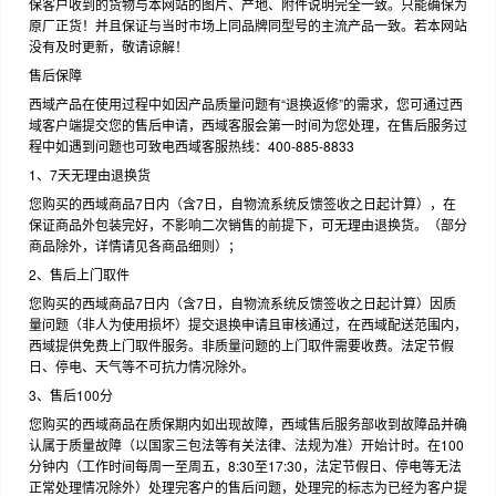
保客户收到的货物与本网站的图片、产地、附件说明完全一致。只能确保为
原厂正货！并且保证与当时市场上同品牌同型号的主流产品一致。若本网站
没有及时更新，敬请谅解！
售后保障
西域产品在使用过程中如因产品质量问题有“退换返修”的需求，您可通过西
域客户端提交您的售后申请，西域客服会第一时间为您处理，在售后服务过
程中如遇到问题也可致电西域客服热线：400-885-8833
1、7天无理由退换货
您购买的西域商品7日内（含7日，自物流系统反馈签收之日起计算），在
保证商品外包装完好，不影响二次销售的前提下，可无理由退换货。（部分
商品除外，详情请见各商品细则）；
2、售后上门取件
您购买的西域商品7日内（含7日，自物流系统反馈签收之日起计算）因质
量问题（非人为使用损坏）提交退换申请且审核通过，在西域配送范围内，
西域提供免费上门取件服务。非质量问题的上门取件需要收费。法定节假
日、停电、天气等不可抗力情况除外。
3、售后100分
您购买的西域商品在质保期内如出现故障，西域售后服务部收到故障品并确
认属于质量故障（以国家三包法等有关法律、法规为准）开始计时。在100
分钟内（工作时间每周一至周五，8:30至17:30，法定节假日、停电等无法
正常处理情况除外）处理完客户的售后问题，处理完的标志为已经为客户提