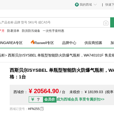
我的西域
|
快速
产月
防暑清单
防洪防汛储备
一次性手套特惠
INGAREA专区
Raxwell专区
品牌中心
供应商招募
加
瓶柜
>
西斯贝尔/SYSBEL 单瓶型智能防火防爆气瓶柜，WA740101F 售卖
西斯贝尔/SYSBEL 单瓶型智能防火防爆气瓶柜，WA7
格：1台
¥ 20564.90
西域价：
/ 台
未税价：
¥ 18199.03 (税
￥
?
会员价
成为西域会员 享受专属折扣>>
西域订货号
：
HFN255