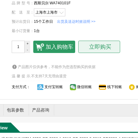
品牌型号
：
西斯贝尔 WA740101F
配送至
：
上海市上海市
预计出货日
：
15个工作日
出货及送达时效说明 >>
最小订货量
：
1台
+
加入购物车
立即购买
-
产品图片仅供参考，不能作为您选型购买的依据
温馨提示
.
不支持7天无理由退货
支付方式：
支付宝转账
微信转账
线下转账
包装参数
产品咨询
view