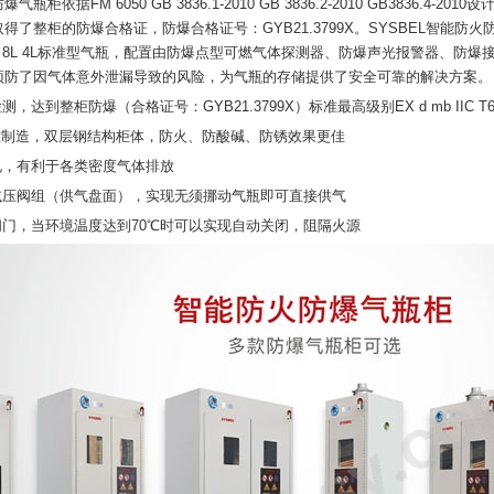
气瓶柜依据FM 6050 GB 3836.1-2010 GB 3836.2-2010 GB3836
得了整柜的防爆合格证，防爆合格证号：GYB21.3799X。SYSBEL智能
10L 8L 4L标准型气瓶，配置由防爆点型可燃气体探测器、防爆声光报警器、
预防了因气体意外泄漏导致的风险，为气瓶的存储提供了安全可靠的解决方案。
，达到整柜防爆（合格证号：GYB21.3799X）标准最高级别EX d mb IIC T6
50标准制造，双层钢结构柜体，防火、防酸碱、防锈效果更佳
孔，有利于各类密度气体排放
换减压阀组（供气盘面），实现无须挪动气瓶即可直接供气
阀门，当环境温度达到70℃时可以实现自动关闭，阻隔火源