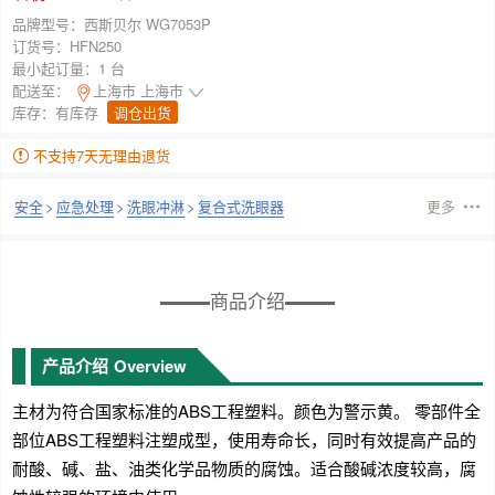
品牌型号：
西斯贝尔 WG7053P
订货号：
HFN250
最小起订量：
1 台
配送至：
上海市 上海市
库存：
有库存
调仓出货
不支持7天无理由退货
安全
>
应急处理
>
洗眼冲淋
>
复合式洗眼器
更多
商品介绍
产品介绍
Overview
主材为符合国家标准的ABS工程塑料。颜色为警示黄。 零部件全
部位ABS工程塑料注塑成型，使用寿命长，同时有效提高产品的
耐酸、碱、盐、油类化学品物质的腐蚀。适合酸碱浓度较高，腐