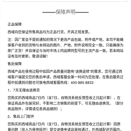
保障声明
正品保障
西域向您保证所售商品均为正品行货，开具正规发票。
注：因厂家会不提前通知的情况下更改产品包装、附件或产地，本司不能确
保客户收到的货物与本网站的图片、产地、附件说明完全一致。只能确保为
原厂正货！并且保证与当时市场上同品牌同型号的主流产品一致。若本网站
没有及时更新，敬请谅解！
售后保障
西域产品在使用过程中如因产品质量问题有“退换返修”的需求，您可通过西
域客户端提交您的售后申请，西域客服会第一时间为您处理，在售后服务过
程中如遇到问题也可致电西域客服热线：400-885-8833
1、7天无理由退换货
您购买的西域商品7日内（含7日，自物流系统反馈签收之日起计算），在
保证商品外包装完好，不影响二次销售的前提下，可无理由退换货。（部分
商品除外，详情请见各商品细则）；
2、售后上门取件
您购买的西域商品7日内（含7日，自物流系统反馈签收之日起计算）因质
量问题（非人为使用损坏）提交退换申请且审核通过，在西域配送范围内，