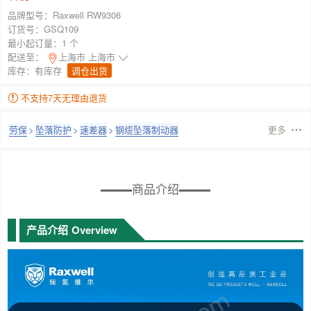
品牌型号：
Raxwell RW9306
订货号：
GSQ109
最小起订量：
1 个
配送至：
上海市 上海市
库存：
有库存
调仓出货
不支持7天无理由退货
劳保
>
坠落防护
>
速差器
>
钢缆坠落制动器
更多
商品介绍
产品介绍
Overview