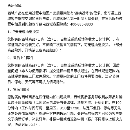
售后保障
西域产品在使用过程中如因产品质量问题有“退换返修”的需求，您可通过西
域客户端提交您的售后申请，西域客服会第一时间为您处理，在售后服务过
程中如遇到问题也可致电西域客服热线：400-885-8833
1、7天无理由退换货
您购买的西域商品7日内（含7日，自物流系统反馈签收之日起计算），在
保证商品外包装完好，不影响二次销售的前提下，可无理由退换货。（部分
商品除外，详情请见各商品细则）；
2、售后上门取件
您购买的西域商品7日内（含7日，自物流系统反馈签收之日起计算）因质
量问题（非人为使用损坏）提交退换申请且审核通过，在西域配送范围内，
西域提供免费上门取件服务。非质量问题的上门取件需要收费。法定节假
日、停电、天气等不可抗力情况除外。
3、售后100分
您购买的西域商品在质保期内如出现故障，西域售后服务部收到故障品并确
认属于质量故障（以国家三包法等有关法律、法规为准）开始计时。在100
分钟内（工作时间每周一至周五，8:30至17:30，法定节假日、停电等无法
正常处理情况除外）处理完客户的售后问题，处理完的标志为已经为客户提
交了换新订单、补发订单、补偿申请或者退款申请（客户不同意以上解决方
案，协商时间另计）。