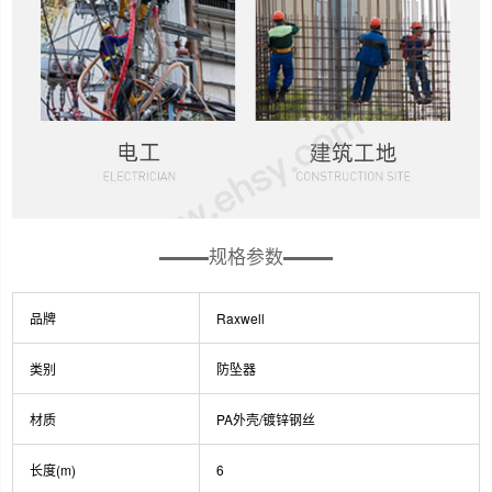
规格参数
品牌
Raxwell
类别
防坠器
材质
PA外壳/镀锌钢丝
长度(m)
6