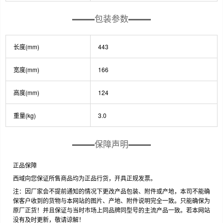
包装参数
长度(mm)
443
宽度(mm)
166
高度(mm)
124
重量(kg)
3.0
保障声明
正品保障
西域向您保证所售商品均为正品行货，开具正规发票。
注：因厂家会不提前通知的情况下更改产品包装、附件或产地，本司不能确
保客户收到的货物与本网站的图片、产地、附件说明完全一致。只能确保为
原厂正货！并且保证与当时市场上同品牌同型号的主流产品一致。若本网站
没有及时更新，敬请谅解！