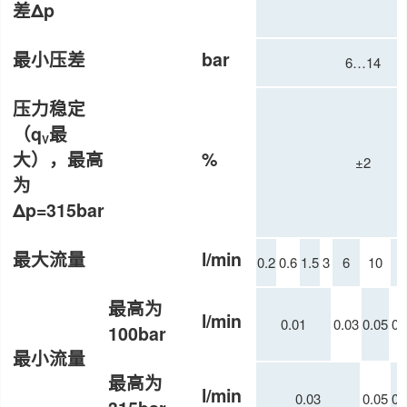
差Δp
最小压差
bar
6…14
压力稳定
（q
最
V
大），最高
%
±2
为
Δp=315bar
最大流量
l/min
0.2
0.6
1.5
3
6
10
1
最高为
l/min
0.01
0.03
0.05
0.
100bar
最小流量
最高为
l/min
0.03
0.05
0.