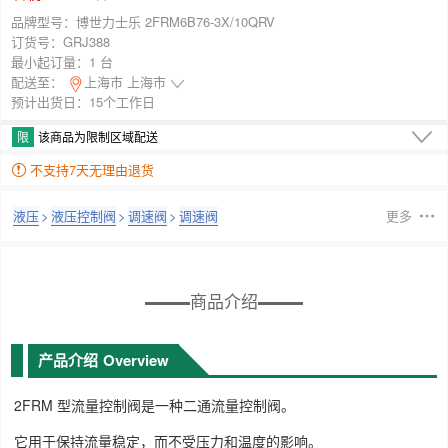
品牌型号：
博世力士乐 2FRM6B76-3X/10QRV
订货号：
GRJ388
最小起订量：
1 台
配送至：
上海市 上海市
预计出货日：15个工作日
限
该商品为限制区域配送
不支持7天无理由退货
液压
>
液压控制阀
>
调速阀
>
调速阀
更多
商品介绍
产品介绍
Overview
2FRM 型流量控制阀是一种二通流量控制阀。
它用于保持流量稳定，而不受压力和温度的影响。