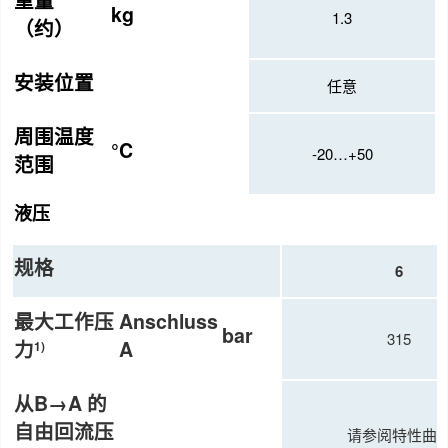
重量
kg
1.3
（约）
安装位置
任意
周围温度
°C
-20…+50
范围
液压
规格
6
最大工作压
Anschluss
bar
315
力
A
1)
从B→A 的
自由回流压
请参阅特性曲