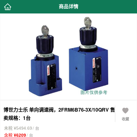
商品详情
博世力士乐 单向调速阀，2FRM6B76-3X/10QRV 售
卖规格：1台
收藏
/ 台
未税 ¥5494.69
/ 台
含税 ¥6209