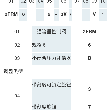
01
02
03
04
05
06
07
08
09
10
2FRM
6
6
–
3X
/
V
*
01
二通流量控制阀
2FRM
02
规格 6
6
03
闭合压力补偿器
不
B
调整类型
带刻度可锁定旋钮
3
1)
04
带刻度旋钮
7