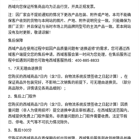
西域向您保证所售商品均为正品行货，开具正规发票。
注：因厂家会不提前通知的情况下更改产品包装、附件或产地，本司不能确
保客户收到的货物与本网站的图片、产地、附件说明完全一致。只能确保为
原厂正货！并且保证与当时市场上同品牌同型号的主流产品一致。若本网站
没有及时更新，敬请谅解！
售后保障
西域产品在使用过程中如因产品质量问题有“退换返修”的需求，您可通过西
域客户端提交您的售后申请，西域客服会第一时间为您处理，在售后服务过
程中如遇到问题也可致电西域客服热线：400-885-8833
1、7天无理由退换货
您购买的西域商品7日内（含7日，自物流系统反馈签收之日起计算），在
保证商品外包装完好，不影响二次销售的前提下，可无理由退换货。（部分
商品除外，详情请见各商品细则）；
2、售后上门取件
您购买的西域商品7日内（含7日，自物流系统反馈签收之日起计算）因质
量问题（非人为使用损坏）提交退换申请且审核通过，在西域配送范围内，
西域提供免费上门取件服务。非质量问题的上门取件需要收费。法定节假
日、停电、天气等不可抗力情况除外。
3、售后100分
您购买的西域商品在质保期内如出现故障，西域售后服务部收到故障品并确