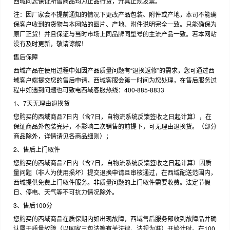
西域向您保证所售商品均为正品行货，开具正规发票。
注：因厂家会不提前通知的情况下更改产品包装、附件或产地，本司不能确
保客户收到的货物与本网站的图片、产地、附件说明完全一致。只能确保为
原厂正货！并且保证与当时市场上同品牌同型号的主流产品一致。若本网站
没有及时更新，敬请谅解！
售后保障
西域产品在使用过程中如因产品质量问题有“退换返修”的需求，您可通过西
域客户端提交您的售后申请，西域客服会第一时间为您处理，在售后服务过
程中如遇到问题也可致电西域客服热线：400-885-8833
1、7天无理由退换货
您购买的西域商品7日内（含7日，自物流系统反馈签收之日起计算），在
保证商品外包装完好，不影响二次销售的前提下，可无理由退换货。（部分
商品除外，详情请见各商品细则）；
2、售后上门取件
您购买的西域商品7日内（含7日，自物流系统反馈签收之日起计算）因质
量问题（非人为使用损坏）提交退换申请且审核通过，在西域配送范围内，
西域提供免费上门取件服务。非质量问题的上门取件需要收费。法定节假
日、停电、天气等不可抗力情况除外。
3、售后100分
您购买的西域商品在质保期内如出现故障，西域售后服务部收到故障品并确
认属于质量故障（以国家三包法等有关法律、法规为准）开始计时。在100