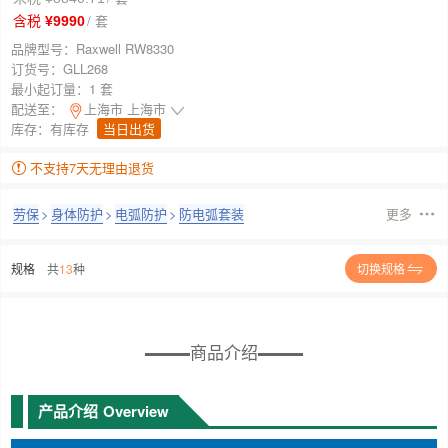
/ 套
含税 ¥9990
品牌型号：
Raxwell RW8330
订货号：
GLL268
最小起订量：
1 套
配送至：
上海市 上海市
库存：
有库存
当日出货
不支持7天无理由退货
劳保
>
身体防护
>
电弧防护
>
防电弧套装
更多
规格
共
13
种
切换规格
商品介绍
产品介绍
Overview