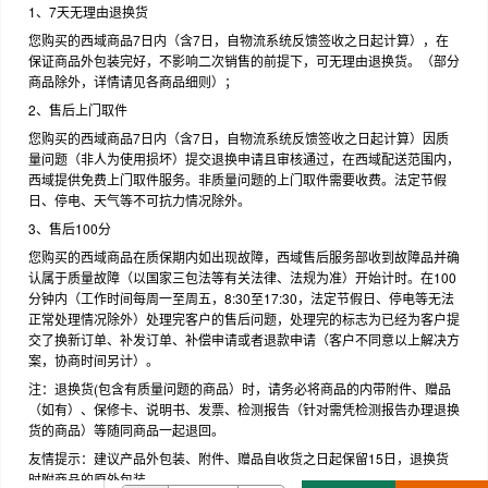
1、7天无理由退换货
您购买的西域商品7日内（含7日，自物流系统反馈签收之日起计算），在
保证商品外包装完好，不影响二次销售的前提下，可无理由退换货。（部分
商品除外，详情请见各商品细则）；
2、售后上门取件
您购买的西域商品7日内（含7日，自物流系统反馈签收之日起计算）因质
量问题（非人为使用损坏）提交退换申请且审核通过，在西域配送范围内，
西域提供免费上门取件服务。非质量问题的上门取件需要收费。法定节假
日、停电、天气等不可抗力情况除外。
3、售后100分
您购买的西域商品在质保期内如出现故障，西域售后服务部收到故障品并确
认属于质量故障（以国家三包法等有关法律、法规为准）开始计时。在100
分钟内（工作时间每周一至周五，8:30至17:30，法定节假日、停电等无法
正常处理情况除外）处理完客户的售后问题，处理完的标志为已经为客户提
交了换新订单、补发订单、补偿申请或者退款申请（客户不同意以上解决方
案，协商时间另计）。
注：退换货(包含有质量问题的商品）时，请务必将商品的内带附件、赠品
（如有）、保修卡、说明书、发票、检测报告（针对需凭检测报告办理退换
货的商品）等随同商品一起退回。
友情提示：建议产品外包装、附件、赠品自收货之日起保留15日，退换货
时附商品的原外包装。