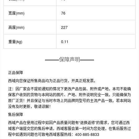
宽度(mm)
76
高度(mm)
227
重量(kg)
0.11
保障声明
正品保障
西域向您保证所售商品均为正品行货，开具正规发票。
注：因厂家会不提前通知的情况下更改产品包装、附件或产地，本司不能确
保客户收到的货物与本网站的图片、产地、附件说明完全一致。只能确保为
原厂正货！并且保证与当时市场上同品牌同型号的主流产品一致。若本网站
没有及时更新，敬请谅解！
售后保障
西域产品在使用过程中如因产品质量问题有“退换返修”的需求，您可通过西
域客户端提交您的售后申请，西域客服会第一时间为您处理，在售后服务过
程中如遇到问题也可致电西域客服热线：400-885-8833