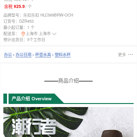
/ 个
含税 ¥25.9
品牌型号：
乐扣乐扣 HLC569BRW-OCH
订货号：
DZR453
最小起订量：
1 个
配送至：
上海市 上海市
预计出货日：5个工作日
办公
>
办公日用
>
杯壶水具
>
塑料水杯
更多
商品介绍
产品介绍
Overview