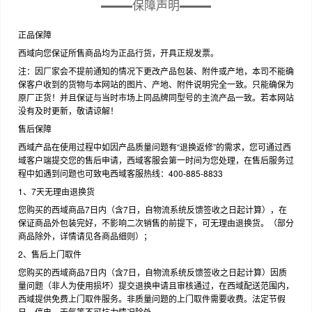
保障声明
正品保障
西域向您保证所售商品均为正品行货，开具正规发票。
注：因厂家会不提前通知的情况下更改产品包装、附件或产地，本司不能确
保客户收到的货物与本网站的图片、产地、附件说明完全一致。只能确保为
原厂正货！并且保证与当时市场上同品牌同型号的主流产品一致。若本网站
没有及时更新，敬请谅解！
售后保障
西域产品在使用过程中如因产品质量问题有“退换返修”的需求，您可通过西
域客户端提交您的售后申请，西域客服会第一时间为您处理，在售后服务过
程中如遇到问题也可致电西域客服热线：400-885-8833
1、7天无理由退换货
您购买的西域商品7日内（含7日，自物流系统反馈签收之日起计算），在
保证商品外包装完好，不影响二次销售的前提下，可无理由退换货。（部分
商品除外，详情请见各商品细则）；
2、售后上门取件
您购买的西域商品7日内（含7日，自物流系统反馈签收之日起计算）因质
量问题（非人为使用损坏）提交退换申请且审核通过，在西域配送范围内，
西域提供免费上门取件服务。非质量问题的上门取件需要收费。法定节假
日、停电、天气等不可抗力情况除外。