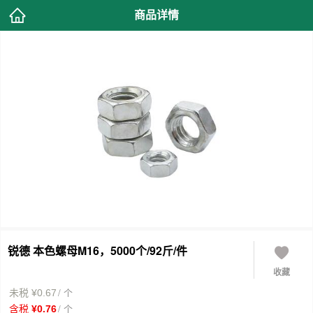
商品详情
锐德 本色螺母M16，5000个/92斤/件
收藏
/ 个
未税 ¥0.67
/ 个
含税 ¥0.76