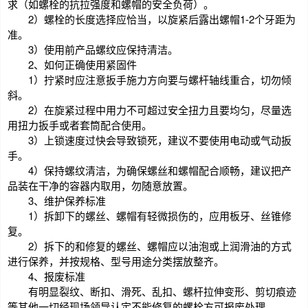
求（如螺栓的抗拉强度和螺帽的安全负荷）。
2）螺栓的长度选择应恰当，以旋紧后露出螺帽1-2个牙距为
准。
3）使用前产品螺纹应保持清洁。
2、如何正确使用紧固件
1）拧紧时应注意扳手施力方向要与螺杆轴线重合，切勿倾
斜。
2）在旋紧过程中用力不可超过安全扭力且要均匀，尽量选
用扭力扳手或者套筒配合使用。
3）上锁速度过快会导致锁死，建议不要使用电动或气动扳
手。
4）保持螺纹清洁，为确保螺丝和螺帽配合顺畅，建议把产
品装在干净的容器内取用，勿随意放置。
3、维护保养标准
1）拆卸下的螺丝、螺帽有轻微损伤的，应用板牙、丝锥修
复。
2）拆下的和修复的螺丝、螺帽应以油泡或上润滑油的方式
进行保养，并按规格、型号用途分类摆放整齐。
4、报废标准
有明显裂纹、断扣、滑死、乱扣、螺杆拉伸变形、剪切痕迹
等其他一切经现场领导认定不能修复的螺栓方可报废处理。