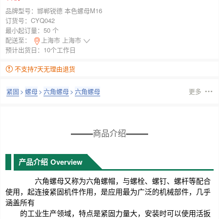
品牌型号：
邯郸锐德 本色螺母M16
订货号：
CYQ042
最小起订量：
50 个
配送至：
上海市 上海市
预计出货日：10个工作日
不支持7天无理由退货
紧固
>
螺母
>
六角螺母
>
六角螺母
更多
商品介绍
产品介绍
Overview
六角螺母又称为六角螺帽，与螺栓、螺钉、螺杆等配合
使用，起连接紧固机件作用，是应用最为广泛的机械部件，几乎
涵盖所有
的工业生产领域，特点是紧固力量大，安装时可以使用活扳