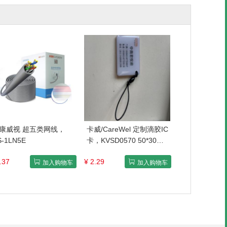
康威视 超五类网线，
卡威/CareWel 定制滴胶IC
S-1LN5E
卡，KVSD0570 50*30mm
配挂绳 售卖规格：1个
.37
¥ 2.29
加入购物车
加入购物车