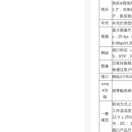
焦距&视场角
镜头
1.3°，对
3°，垂直视
补光
补光灯类型
最大图像尺寸1
视频
z：25 fp
8 MbpsH
接口协议（A
网络
S，RTP，R
日夜转换模
图像
衡通过客户
接口
网络1个RJ4
sma
rt功
报警触发移
能
联动方式上
工作温湿度-
一般
12 V ± 
规范
号：DC： 1
圆口产品尺寸87