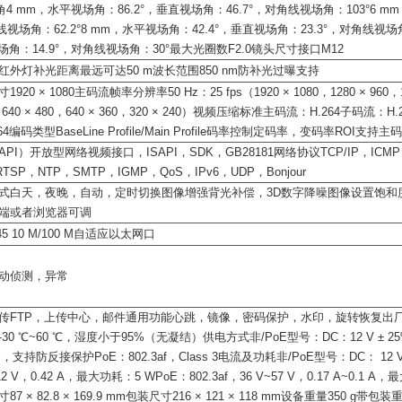
4 mm，水平视场角：86.2°，垂直视场角：46.7°，对角线视场角：103°6 m
角线视场角：62.2°8 mm，水平视场角：42.4°，垂直视场角：23.3°，对角线视场角
场角：14.9°，对角线视场角：30°最大光圈数F2.0镜头尺寸接口M12
红外灯补光距离最远可达50 m波长范围850 nm防补光过曝支持
920 × 1080主码流帧率分辨率50 Hz：25 fps（1920 × 1080，1280 × 96
s（640 × 480，640 × 360，320 × 240）视频压缩标准主码流：H.264子码流：H
.264编码类型BaseLine Profile/Main Profile码率控制定码率，变码率ROI
PI）开放型网络视频接口，ISAPI，SDK，GB28181网络协议TCP/IP，ICMP
TSP，NTP，SMTP，IGMP，QoS，IPv6，UDP，Bonjour
式白天，夜晚，自动，定时切换图像增强背光补偿，3D数字降噪图像设置饱和
端或者浏览器可调
5 10 M/100 M自适应以太网口
动侦测，异常
传FTP，上传中心，邮件通用功能心跳，镜像，密码保护，水印，旋转恢复出
30 ℃~60 ℃，湿度小于95%（无凝结）供电方式非/PoE型号：DC：12 V ± 
25%，支持防反接保护PoE：802.3af，Class 3电流及功耗非/PoE型号：DC： 12 
2 V，0.42 A，最大功耗：5 WPoE：802.3af，36 V~57 V，0.17 A~0.1 
 × 82.8 × 169.9 mm包装尺寸216 × 121 × 118 mm设备重量350 g带包装重