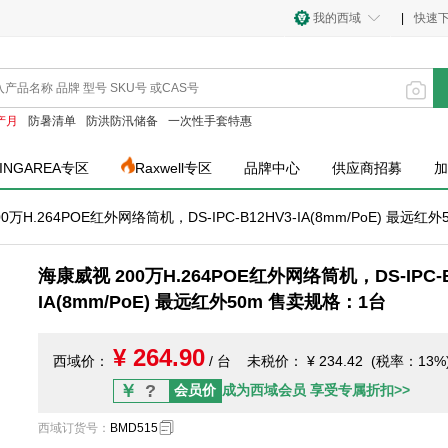
我的西域
|
快速
产月
防暑清单
防洪防汛储备
一次性手套特惠
INGAREA专区
Raxwell专区
品牌中心
供应商招募
加
0万H.264POE红外网络筒机，DS-IPC-B12HV3-IA(8mm/PoE) 最远红
海康威视 200万H.264POE红外网络筒机，DS-IPC-B
IA(8mm/PoE) 最远红外50m 售卖规格：1台
¥ 264.90
西域价：
/ 台
未税价：
¥ 234.42 (税率：13%
￥
?
会员价
成为西域会员 享受专属折扣>>
西域订货号
：
BMD515