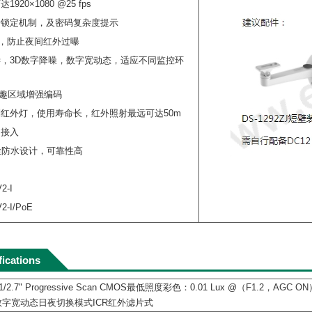
920×1080 @25 fps
录锁定机制，及密码复杂度提示
IR，防止夜间红外过曝
，3D数字降噪，数字宽动态，适应不同监控环
兴趣区域增强编码
红外灯，使用寿命长，红外照射最远可达50m
台接入
防尘防水设计，可靠性高
2-I
2-I/PoE
fications
.7" Progressive Scan CMOS最低照度彩色：0.01 Lux @（F1.2，AGC ON），0 
态数字宽动态日夜切换模式ICR红外滤片式