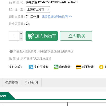
品牌型号
：
海康威视 DS-IPC-B12HV3-IA(8mm/PoE)
配送至
：
上海市上海市
预计出货日
：
7个工作日
出货及送达时效说明 >>
最小订货量
：
1台
+
加入购物车
立即购买
-
产品图片仅供参考，不能作为您选型购买的依据
温馨提示
.
不支持7天无理由退货
支付方式：
支付宝转账
微信转账
线下转账
包装参数
产品咨询
view