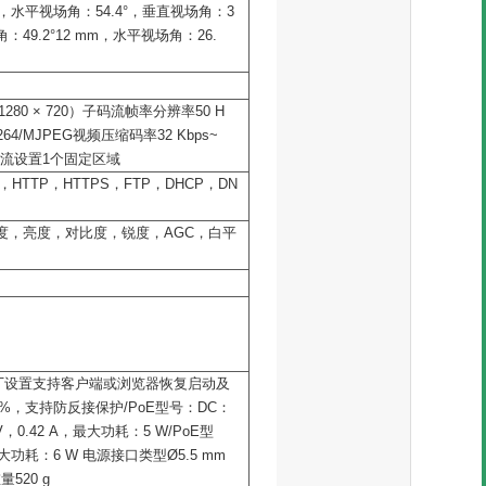
m，水平视场角：54.4°，垂直视场角：3
：49.2°12 mm，水平视场角：26.
0，1280 × 720）子码流帧率分辨率50 H
.264/MJPEG视频压缩码率32 Kbps~
支持主码流设置1个固定区域
，HTTP，HTTPS，FTP，DHCP，DN
度，亮度，对比度，锐度，AGC，白平
厂设置支持客户端或浏览器恢复启动及
25%，支持防反接保护/PoE型号：DC：
V，0.42 A，最大功耗：5 W/PoE型
A，最大功耗：6 W 电源接口类型Ø5.5 mm
量520 g