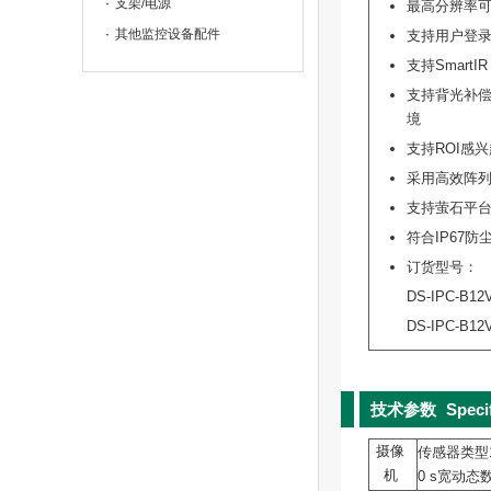
支架/电源
最高分辨率可达1
其他监控设备配件
支持用户登
支持Smart
支持背光补偿
境
支持ROI感
采用高效阵列
支持萤石平
符合IP67
订货型号：
DS-IPC-B12V
DS-IPC-B12V
技术参数
Speci
摄像
传感器类型1/2
机
0 s宽动