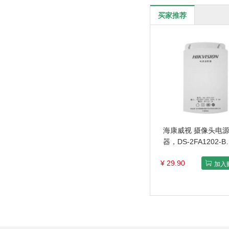
买家推荐
海康威视 摄像头电
器，DS-2FA1202-B
DC12V/2A 室内/外
¥ 29.90
格：1个
加入