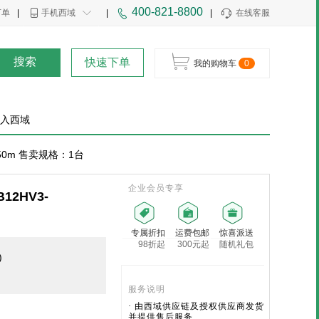
400-821-8800
下单
|
手机西域
|
|
在线客服
搜索
快速下单
我的购物车
0
入西域
外50m 售卖规格：1台
企业会员专享
12HV3-
专属折扣
运费包邮
惊喜派送
98折起
300元起
随机礼包
)
服务说明
· 由西域供应链及授权供应商发货
并提供售后服务