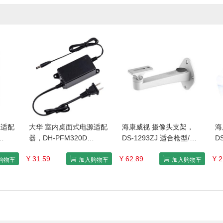
源适配
大华 室内桌面式电源适配
海康威视 摄像头支架，
海
器，DH-PFM320D
DS-1293ZJ 适合枪型/筒
D
 售卖规
AC200~240V-12V2A-V级
型/一体型摄像机壁装 售卖
¥ 31.59
¥ 62.89
¥ 2
售卖规格：1个
规格：1个
购物车
加入购物车
加入购物车