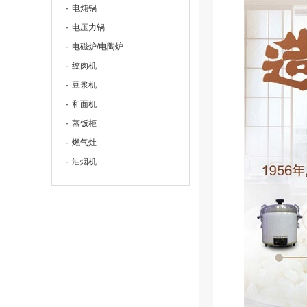
电炖锅
电压力锅
电磁炉/电陶炉
绞肉机
豆浆机
和面机
蒸饭柜
燃气灶
油烟机