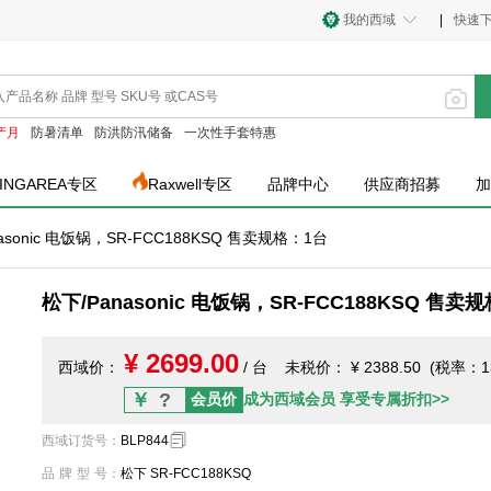
我的西域
|
快速
产月
防暑清单
防洪防汛储备
一次性手套特惠
INGAREA专区
Raxwell专区
品牌中心
供应商招募
加
asonic 电饭锅，SR-FCC188KSQ 售卖规格：1台
松下/Panasonic 电饭锅，SR-FCC188KSQ 售卖
¥ 2699.00
西域价：
/ 台
未税价：
¥ 2388.50 (税率：1
￥
?
会员价
成为西域会员 享受专属折扣>>
西域订货号
：
BLP844
品牌型号
：
松下 SR-FCC188KSQ