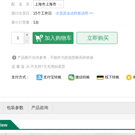
配送至
：
上海市上海市
预计出货日
：
15个工作日
出货及送达时效说明 >>
最小订货量
：
1台
+
加入购物车
立即购买
-
产品图片仅供参考，不能作为您选型购买的依据
温馨提示
.
不支持7天无理由退货
支付方式：
支付宝转账
微信转账
线下转账
包装参数
产品咨询
view