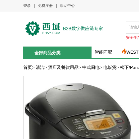
登录
|
免费注册
|
帮助中心
安全生
智能匹配
WEST
全部商品分类
首页
>
清洁
>
酒店及餐饮用品
>
中式厨电
>
电饭煲
>
松下/Pan