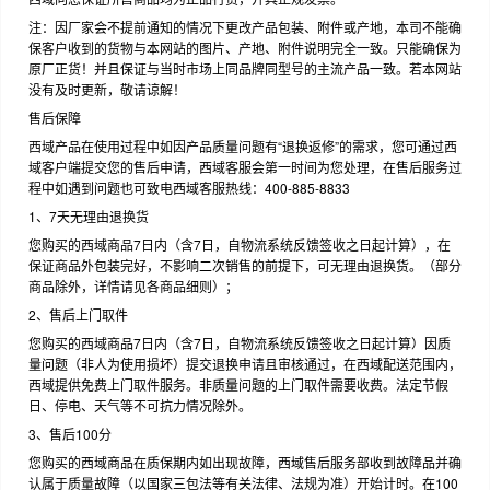
注：因厂家会不提前通知的情况下更改产品包装、附件或产地，本司不能确
保客户收到的货物与本网站的图片、产地、附件说明完全一致。只能确保为
原厂正货！并且保证与当时市场上同品牌同型号的主流产品一致。若本网站
没有及时更新，敬请谅解！
售后保障
西域产品在使用过程中如因产品质量问题有“退换返修”的需求，您可通过西
域客户端提交您的售后申请，西域客服会第一时间为您处理，在售后服务过
程中如遇到问题也可致电西域客服热线：400-885-8833
1、7天无理由退换货
您购买的西域商品7日内（含7日，自物流系统反馈签收之日起计算），在
保证商品外包装完好，不影响二次销售的前提下，可无理由退换货。（部分
商品除外，详情请见各商品细则）；
2、售后上门取件
您购买的西域商品7日内（含7日，自物流系统反馈签收之日起计算）因质
量问题（非人为使用损坏）提交退换申请且审核通过，在西域配送范围内，
西域提供免费上门取件服务。非质量问题的上门取件需要收费。法定节假
日、停电、天气等不可抗力情况除外。
3、售后100分
您购买的西域商品在质保期内如出现故障，西域售后服务部收到故障品并确
认属于质量故障（以国家三包法等有关法律、法规为准）开始计时。在100