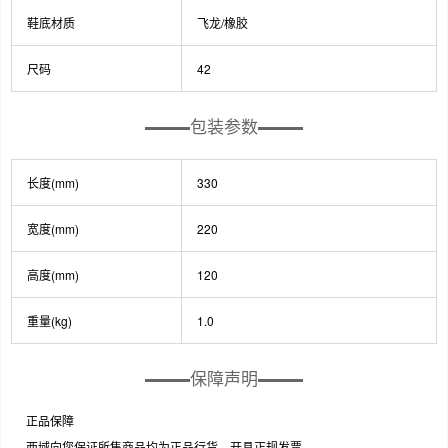
鞋底材质
飞龙/橡胶
尺码
42
包装参数
长度(mm)
330
宽度(mm)
220
高度(mm)
120
重量(kg)
1.0
保障声明
正品保障
西域向您保证所售商品均为正品行货，开具正规发票。