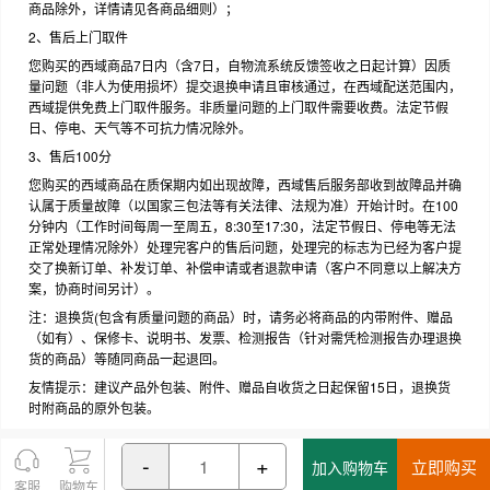
商品除外，详情请见各商品细则）；
2、售后上门取件
您购买的西域商品7日内（含7日，自物流系统反馈签收之日起计算）因质
量问题（非人为使用损坏）提交退换申请且审核通过，在西域配送范围内，
西域提供免费上门取件服务。非质量问题的上门取件需要收费。法定节假
日、停电、天气等不可抗力情况除外。
3、售后100分
您购买的西域商品在质保期内如出现故障，西域售后服务部收到故障品并确
认属于质量故障（以国家三包法等有关法律、法规为准）开始计时。在100
分钟内（工作时间每周一至周五，8:30至17:30，法定节假日、停电等无法
正常处理情况除外）处理完客户的售后问题，处理完的标志为已经为客户提
交了换新订单、补发订单、补偿申请或者退款申请（客户不同意以上解决方
案，协商时间另计）。
注：退换货(包含有质量问题的商品）时，请务必将商品的内带附件、赠品
（如有）、保修卡、说明书、发票、检测报告（针对需凭检测报告办理退换
货的商品）等随同商品一起退回。
友情提示：建议产品外包装、附件、赠品自收货之日起保留15日，退换货
时附商品的原外包装。
-
+
立即购买
加入购物车
客服
购物车